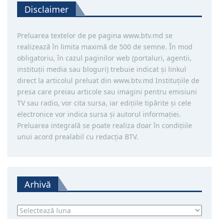
Disclaimer
Preluarea textelor de pe pagina www.btv.md se
realizează în limita maximă de 500 de semne. În mod
obligatoriu, în cazul paginilor web (portaluri, agentii,
instituţii media sau bloguri) trebuie indicat şi linkul
direct la articolul preluat din www.btv.md Instituţiile de
presa care preiau articole sau imagini pentru emisiuni
TV sau radio, vor cita sursa, iar ediţiile tipărite și cele
electronice vor indica sursa şi autorul informaţiei.
Preluarea integrală se poate realiza doar în condiţiile
unui acord prealabil cu redacţia BTV.
Arhivă
Arhivă