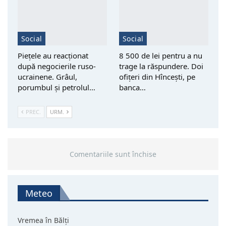
Social
Social
Piețele au reacționat
8 500 de lei pentru a nu
după negocierile ruso-
trage la răspundere. Doi
ucrainene. Grâul,
ofițeri din Hîncești, pe
porumbul și petrolul…
banca…
PREC.
URM.
Comentariile sunt închise
Meteo
Vremea în Bălți