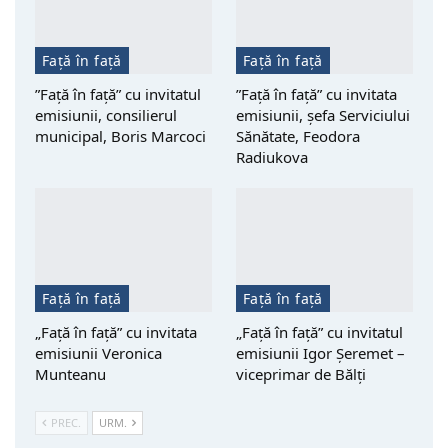
Față în față
Față în față
”Față în față” cu invitatul
”Față în față” cu invitata
emisiunii, consilierul
emisiunii, șefa Serviciului
municipal, Boris Marcoci
Sănătate, Feodora
Radiukova
Față în față
Față în față
„Față în față” cu invitata
„Față în față” cu invitatul
emisiunii Veronica
emisiunii Igor Șeremet –
Munteanu
viceprimar de Bălți
PREC.
URM.