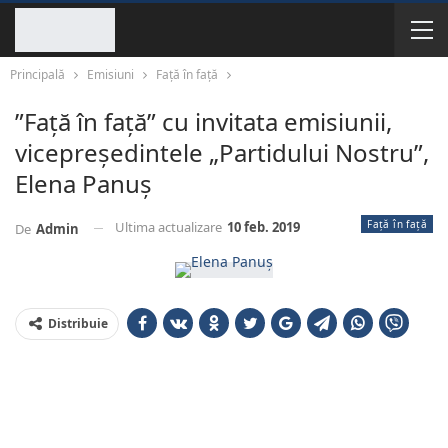
Principală
Emisiuni
Față în față
”Față în față” cu invitata emisiunii,
vicepreședintele „Partidului Nostru”,
Elena Panuș
Față în față
Ultima actualizare
10 feb. 2019
De
Admin
Distribuie