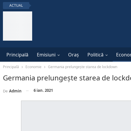
ACTUAL
Principală
Emisiuni
Oraș
Politică
Econo
Principală
Economie
Germania prelungeşte starea de lockdown
Germania prelungeşte starea de lock
6 ian. 2021
De
Admin