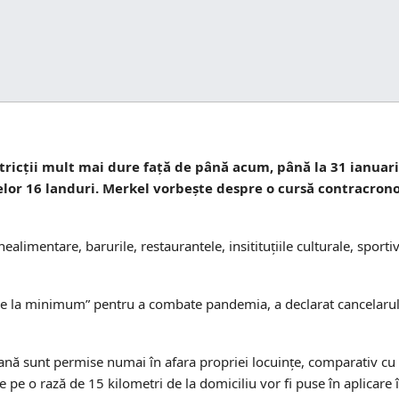
ricții mult mai dure față de până acum, până la 31 ianuari
celor 16 landuri. Merkel vorbește despre o cursă contracron
nealimentare, barurile, restaurantele, insitituţiile culturale, sport
ele la minimum” pentru a combate pandemia, a declarat cancelarul,
soană sunt permise numai în afara propriei locuinţe, comparativ cu c
pe o rază de 15 kilometri de la domiciliu vor fi puse în aplicare în