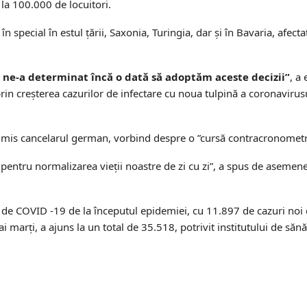
 la 100.000 de locuitori.
special în estul ţării, Saxonia, Turingia, dar şi în Bavaria, afecta
ce ne-a determinat încă o dată să adoptăm aceste decizii”
, a
in creşterea cazurilor de infectare cu noua tulpină a coronavirusul
 admis cancelarul german, vorbind despre o ”cursă contracronometr
ă pentru normalizarea vieţii noastre de zi cu zi”, a spus de asemen
 de COVID -19 de la începutul epidemiei, cu 11.897 de cazuri noi d
marţi, a ajuns la un total de 35.518, potrivit institutului de sănă