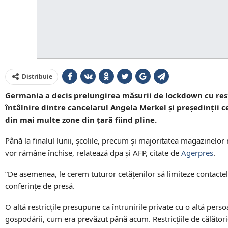
Distribuie
Germania a decis prelungirea măsurii de lockdown cu rest
întâlnire dintre cancelarul Angela Merkel şi preşedinţii 
din mai multe zone din țară fiind pline.
Până la finalul lunii, școlile, precum şi majoritatea magazinelor 
vor rămâne închise, relatează dpa şi AFP, citate de
Agerpres
.
”De asemenea, le cerem tuturor cetăţenilor să limiteze contact
conferinţe de presă.
O altă restricțile presupune ca întrunirile private cu o altă per
gospodării, cum era prevăzut până acum. Restricţiile de călătorie 