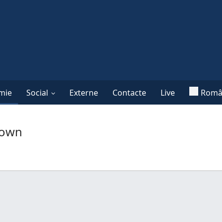
mie
Social
Externe
Contacte
Live
Româ
down