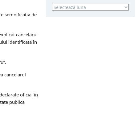
Arhivă
te semnificativ de
 explicat cancelarul
ui identificată în
u”.
ea cancelarul
eclarate oficial în
tate publică