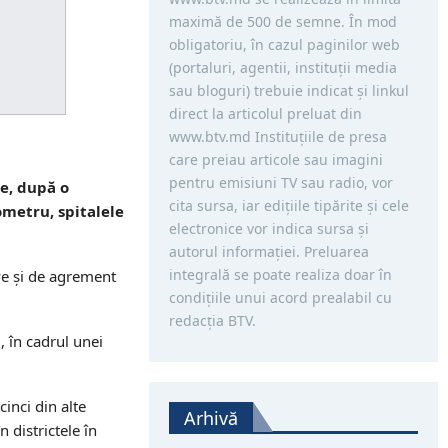
maximă de 500 de semne. În mod
obligatoriu, în cazul paginilor web
(portaluri, agentii, instituţii media
sau bloguri) trebuie indicat şi linkul
direct la articolul preluat din
www.btv.md Instituţiile de presa
care preiau articole sau imagini
pentru emisiuni TV sau radio, vor
e, după o
cita sursa, iar ediţiile tipărite și cele
ometru, spitalele
electronice vor indica sursa şi
autorul informaţiei. Preluarea
integrală se poate realiza doar în
ive şi de agrement
condiţiile unui acord prealabil cu
redacţia BTV.
 în cadrul unei
inci din alte
Arhivă
 districtele în