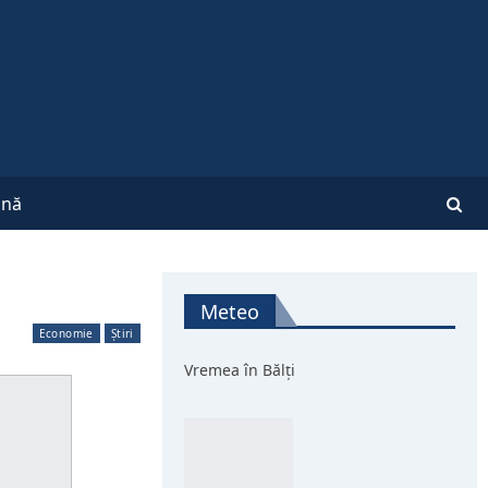
nă
Meteo
Economie
Știri
Vremea în Bălți