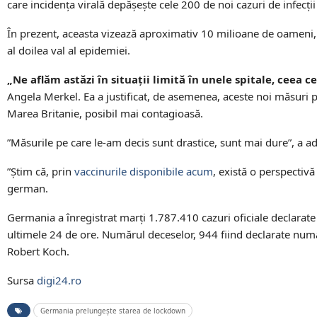
care incidenţa virală depăşeşte cele 200 de noi cazuri de infecţii
În prezent, aceasta vizează aproximativ 10 milioane de oameni, în 
al doilea val al epidemiei.
„Ne aflăm astăzi în situaţii limită în unele spitale, ceea 
Angela Merkel. Ea a justificat, de asemenea, aceste noi măsuri pr
Marea Britanie, posibil mai contagioasă.
”Măsurile pe care le-am decis sunt drastice, sunt mai dure”, a
”Ştim că, prin
vaccinurile disponibile acum
, există o perspectiv
german.
Germania a înregistrat marţi 1.787.410 cazuri oficiale declarate
ultimele 24 de ore. Numărul deceselor, 944 fiind declarate numai 
Robert Koch.
Sursa
digi24.ro
Germania prelungeşte starea de lockdown