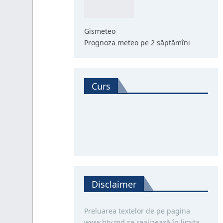
Gismeteo
Prognoza meteo pe 2 săptămîni
Curs
Disclaimer
Preluarea textelor de pe pagina
www.btv.md se realizează în limita