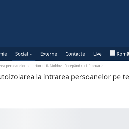
mie
Social
Externe
Contacte
Live
Româ
area persoanelor pe teritoriul R. Moldova, începând cu 1 februarie
toizolarea la intrarea persoanelor pe ter