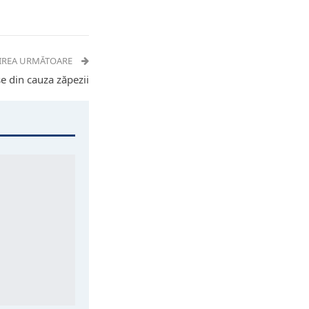
IREA URMĂTOARE
se din cauza zăpezii