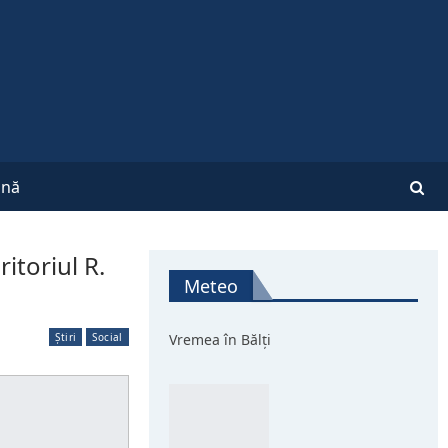
nă
itoriul R.
Meteo
Știri
Social
Vremea în Bălți