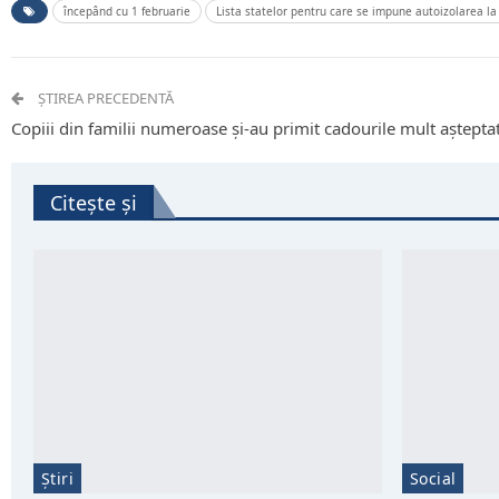
începând cu 1 februarie
Lista statelor pentru care se impune autoizolarea la
ȘTIREA PRECEDENTĂ
Copiii din familii numeroase și-au primit cadourile mult aștepta
Citește și
Știri
Social