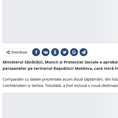
Distribuie
Ministerul Sănătății, Muncii și Protecției Sociale a aprob
persoanelor pe teritoriul Republicii Moldova, care intră î
Comparativ cu datele prezentate acum două săptămâni, din lista s
Liechtenstein și Serbia. Totodată, a fost inclusă o nouă destinaț