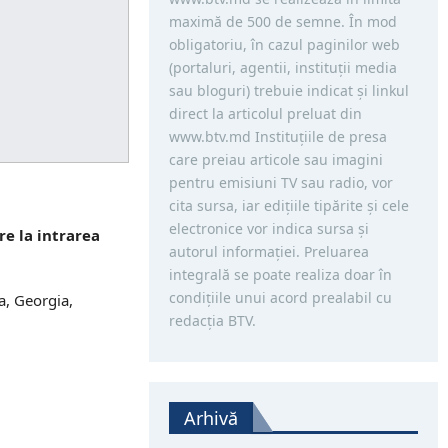
maximă de 500 de semne. În mod
obligatoriu, în cazul paginilor web
(portaluri, agentii, instituţii media
sau bloguri) trebuie indicat şi linkul
direct la articolul preluat din
www.btv.md Instituţiile de presa
care preiau articole sau imagini
pentru emisiuni TV sau radio, vor
cita sursa, iar ediţiile tipărite și cele
electronice vor indica sursa şi
re la intrarea
autorul informaţiei. Preluarea
integrală se poate realiza doar în
condiţiile unui acord prealabil cu
a, Georgia,
redacţia BTV.
Arhivă