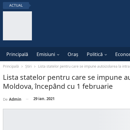
ACTUAL
Principală
Emisiuni
Oraș
Politică
Econo
Principală
Știri
Lista statelor pentru care se impune autoizolarea la intr
Lista statelor pentru care se impune au
Moldova, începând cu 1 februarie
29 ian. 2021
De
Admin