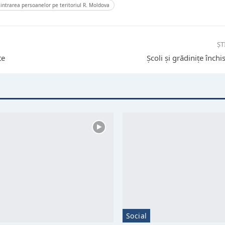
 intrarea persoanelor pe teritoriul R. Moldova
ȘT
te
Școli și grădinițe închi
Social