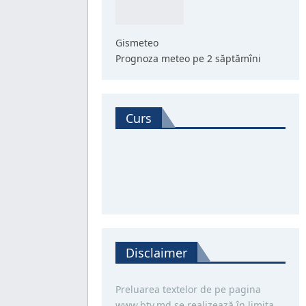
Gismeteo
Prognoza meteo pe 2 săptămîni
Curs
Disclaimer
Preluarea textelor de pe pagina
www.btv.md se realizează în limita