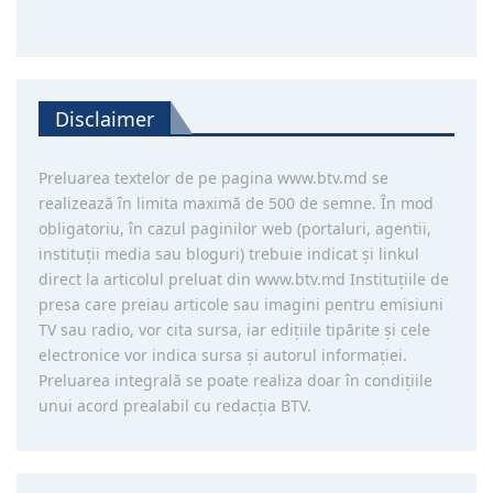
Disclaimer
Preluarea textelor de pe pagina www.btv.md se
realizează în limita maximă de 500 de semne. În mod
obligatoriu, în cazul paginilor web (portaluri, agentii,
instituţii media sau bloguri) trebuie indicat şi linkul
direct la articolul preluat din www.btv.md Instituţiile de
presa care preiau articole sau imagini pentru emisiuni
TV sau radio, vor cita sursa, iar ediţiile tipărite și cele
electronice vor indica sursa şi autorul informaţiei.
Preluarea integrală se poate realiza doar în condiţiile
unui acord prealabil cu redacţia BTV.