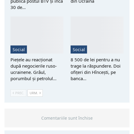
publică postul BTV și încă
din Ucraina
30 de…
Social
Social
Piețele au reacționat
8 500 de lei pentru a nu
după negocierile ruso-
trage la răspundere. Doi
ucrainene. Grâul,
ofițeri din Hîncești, pe
porumbul și petrolul…
banca…
PREC.
URM.
Comentariile sunt închise