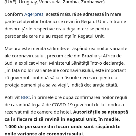
(UAE), Uruguay, Venezuela, Zambia, Zimbabwe).
Conform
Agerpres
, acestă măsură se adresează în mare
parte cetăţenilor britanici ce revin în Regatul Unit. Intrările
dinspre ţările respective erau deja interzise pentru
persoanele care nu au reşedinţa în Regatul Unit.
Măsura este menită să limiteze răspândirea noilor variante
ale coronavirusului, precum cele din Brazilia şi Africa de
Sud, a explicat vineri Ministerul Sănătăţii într-o declaraţie.
„În faţa noilor variante ale coronavirusului, este important
că guvernul continuă să ia măsurile necesare pentru a
proteja oameni şi a salva vieţi”, indică declaraţia citată.
Potrivit
BBC
, în primele ore după confirmarea noilor reguli
de carantină legată de COVID-19 guvernul de la Londra a
rezervat mii de camere de hotel.
Autorităţile se aşteaptă
ca în fiecare zi să revină în Regatul Unit, în medie,
1.000 de persoane din locuri unde sunt răspândite
noile variante ale coronavirusului.