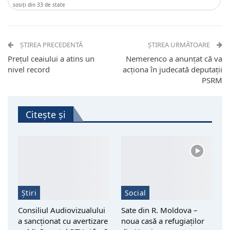
sosiţi din 33 de state
ȘTIREA PRECEDENTĂ
ȘTIREA URMĂTOARE
Prețul ceaiului a atins un
Nemerenco a anunțat că va
nivel record
acționa în judecată deputații
PSRM
Citește și
Știri
Social
Consiliul Audiovizualului
Sate din R. Moldova –
a sancționat cu avertizare
noua casă a refugiaților