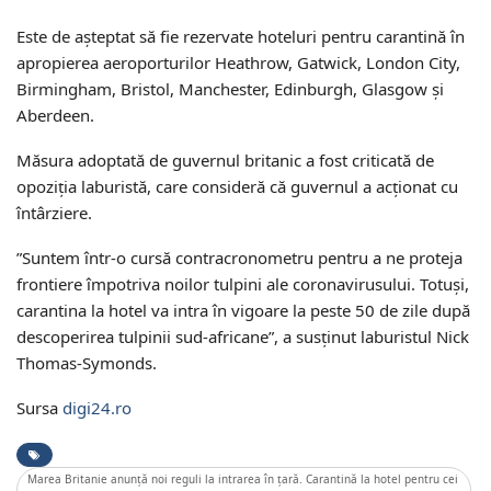
Este de aşteptat să fie rezervate hoteluri pentru carantină în
apropierea aeroporturilor Heathrow, Gatwick, London City,
Birmingham, Bristol, Manchester, Edinburgh, Glasgow şi
Aberdeen.
Măsura adoptată de guvernul britanic a fost criticată de
opoziţia laburistă, care consideră că guvernul a acţionat cu
întârziere.
”Suntem într-o cursă contracronometru pentru a ne proteja
frontiere împotriva noilor tulpini ale coronavirusului. Totuşi,
carantina la hotel va intra în vigoare la peste 50 de zile după
descoperirea tulpinii sud-africane”, a susţinut laburistul Nick
Thomas-Symonds.
Sursa
digi24.ro
Marea Britanie anunță noi reguli la intrarea în țară. Carantină la hotel pentru cei