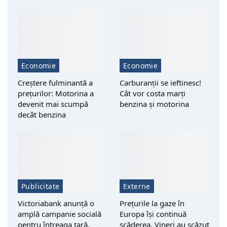
Economie
Economie
Creștere fulminantă a
Carburanții se ieftinesc!
prețurilor: Motorina a
Cât vor costa marți
devenit mai scumpă
benzina și motorina
decât benzina
Publicitate
Externe
Victoriabank anunță o
Prețurile la gaze în
amplă campanie socială
Europa își continuă
pentru întreaga țară.
scăderea. Vineri au scăzut