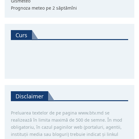
Gismeteo
Prognoza meteo pe 2 săptămîni
Curs
Disclaimer
Preluarea textelor de pe pagina www.btv.md se
realizează în limita maximă de 500 de semne. În mod
obligatoriu, în cazul paginilor web (portaluri, agentii,
instituţii media sau bloguri) trebuie indicat şi linkul