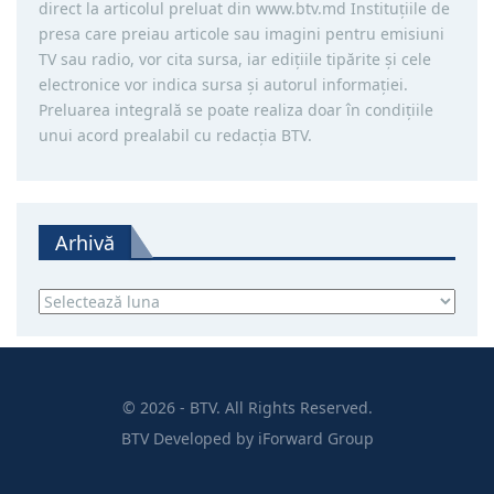
direct la articolul preluat din www.btv.md Instituţiile de
presa care preiau articole sau imagini pentru emisiuni
TV sau radio, vor cita sursa, iar ediţiile tipărite și cele
electronice vor indica sursa şi autorul informaţiei.
Preluarea integrală se poate realiza doar în condiţiile
unui acord prealabil cu redacţia BTV.
Arhivă
Arhivă
© 2026 - BTV. All Rights Reserved.
BTV
Developed by
iForward Group