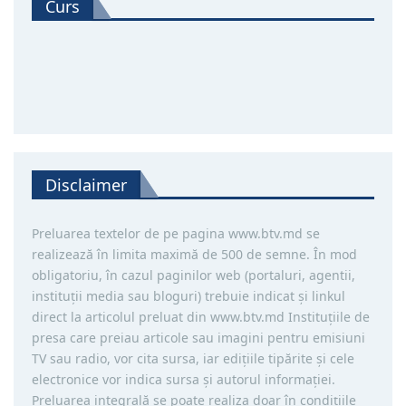
Curs
Disclaimer
Preluarea textelor de pe pagina www.btv.md se
realizează în limita maximă de 500 de semne. În mod
obligatoriu, în cazul paginilor web (portaluri, agentii,
instituţii media sau bloguri) trebuie indicat şi linkul
direct la articolul preluat din www.btv.md Instituţiile de
presa care preiau articole sau imagini pentru emisiuni
TV sau radio, vor cita sursa, iar ediţiile tipărite și cele
electronice vor indica sursa şi autorul informaţiei.
Preluarea integrală se poate realiza doar în condiţiile