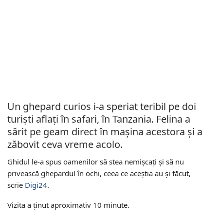
Un ghepard curios i-a speriat teribil pe doi
turişti aflaţi în safari, în Tanzania. Felina a
sărit pe geam direct în maşina acestora şi a
zăbovit ceva vreme acolo.
Ghidul le-a spus oamenilor să stea nemişcaţi şi să nu
privească ghepardul în ochi, ceea ce aceştia au şi făcut,
scrie
Digi24
.
Vizita a ţinut aproximativ 10 minute.