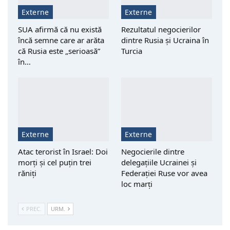
Externe
Externe
SUA afirmă că nu există
Rezultatul negocierilor
încă semne care ar arăta
dintre Rusia și Ucraina în
că Rusia este „serioasă”
Turcia
în…
Externe
Externe
Atac terorist în Israel: Doi
Negocierile dintre
morţi şi cel puțin trei
delegațiile Ucrainei și
răniţi
Federației Ruse vor avea
loc marți
PREC.
URM.