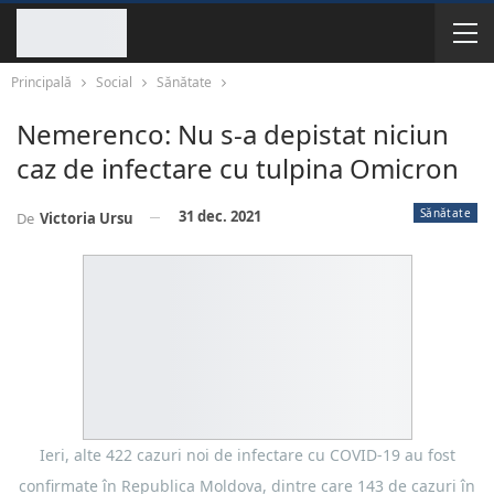
Principală
Social
Sănătate
Nemerenco: Nu s-a depistat niciun
caz de infectare cu tulpina Omicron
Sănătate
31 dec. 2021
De
Victoria Ursu
Ieri, alte 422 cazuri noi de infectare cu COVID-19 au fost
confirmate în Republica Moldova, dintre care 143 de cazuri în