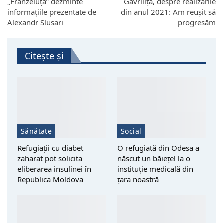
„Franzeluța” dezminte
Gavrilița, despre realizările
informațiile prezentate de
din anul 2021: Am reușit să
Alexandr Slusari
progresăm
Citește și
Sănătate
Social
Refugiații cu diabet
O refugiată din Odesa a
zaharat pot solicita
născut un băiețel la o
eliberarea insulinei în
instituție medicală din
Republica Moldova
țara noastră