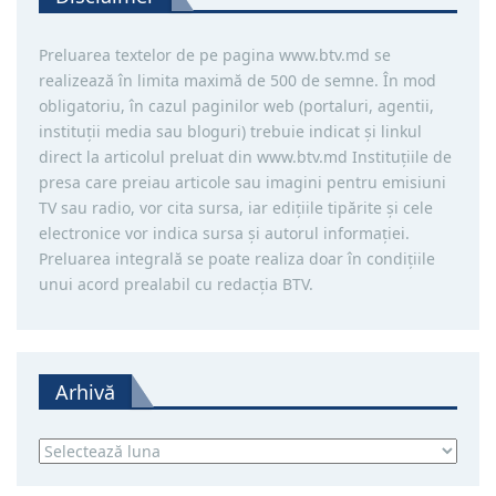
Preluarea textelor de pe pagina www.btv.md se
realizează în limita maximă de 500 de semne. În mod
obligatoriu, în cazul paginilor web (portaluri, agentii,
instituţii media sau bloguri) trebuie indicat şi linkul
direct la articolul preluat din www.btv.md Instituţiile de
presa care preiau articole sau imagini pentru emisiuni
TV sau radio, vor cita sursa, iar ediţiile tipărite și cele
electronice vor indica sursa şi autorul informaţiei.
Preluarea integrală se poate realiza doar în condiţiile
unui acord prealabil cu redacţia BTV.
Arhivă
Arhivă