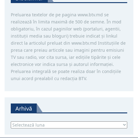
Preluarea textelor de pe pagina www.btv.md se
realizează în limita maximă de 500 de semne. În mod
obligatoriu, în cazul paginilor web (portaluri, agentii,
instituţii media sau bloguri) trebuie indicat şi linkul
direct la articolul preluat din www.btv.md Instituţiile de
presa care preiau articole sau imagini pentru emisiuni
TV sau radio, vor cita sursa, iar ediţiile tipărite și cele
electronice vor indica sursa şi autorul informaţiei.
Preluarea integrală se poate realiza doar în condiţiile
unui acord prealabil cu redacţia BTV.
Arhivă
Arhivă