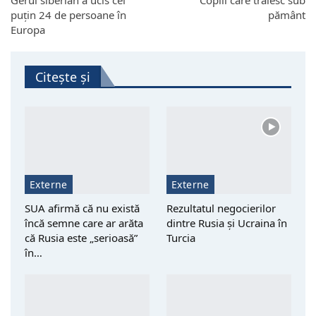
Gerul siberian a ucis cel
Copiii care trăiesc sub
puţin 24 de persoane în
pământ
Europa
Citește și
Externe
Externe
SUA afirmă că nu există
Rezultatul negocierilor
încă semne care ar arăta
dintre Rusia și Ucraina în
că Rusia este „serioasă”
Turcia
în…