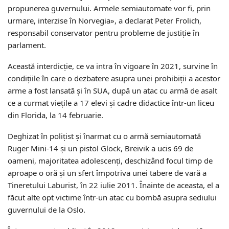
propunerea guvernului. Armele semiautomate vor fi, prin
urmare, interzise în Norvegia», a declarat Peter Frolich,
responsabil conservator pentru probleme de justiţie în
parlament.
Această interdicţie, ce va intra în vigoare în 2021, survine în
condiţiile în care o dezbatere asupra unei prohibiţii a acestor
arme a fost lansată şi în SUA, după un atac cu armă de asalt
ce a curmat vieţile a 17 elevi şi cadre didactice într-un liceu
din Florida, la 14 februarie.
Deghizat în poliţist şi înarmat cu o armă semiautomată
Ruger Mini-14 şi un pistol Glock, Breivik a ucis 69 de
oameni, majoritatea adolescenţi, deschizând focul timp de
aproape o oră şi un sfert împotriva unei tabere de vară a
Tineretului Laburist, în 22 iulie 2011. Înainte de aceasta, el a
făcut alte opt victime într-un atac cu bombă asupra sediului
guvernului de la Oslo.