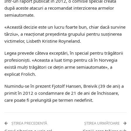
Într-un raport publicat în 2012, o comisie special creată
după aceste atacuri a recomandat interzicerea armelor
semiautomate.
«Această decizie este un lucru foarte bun, chiar dacă survine
târziu», a reacţionat preşedinta grupului pentru susţinerea
victimelor, Lisbeth Kristine Royneland.
Legea prevede câteva exceptări, în special pentru trăgătorii
profesionişti. «Aceasta a luat timp pentru că în Norvegia
există mulţi trăgători ce deţin arme semiautomate», a
explicat Frolich.
Numindu-se în prezent Fjotolf Hansen, Breivik (39 de ani) a
primit în 2012 o condamnare de 21 de ani de închisoare,
care poate fi prelungită pe termen nedefinit.
ȘTIREA PRECEDENTĂ
ȘTIREA URMĂTOARE