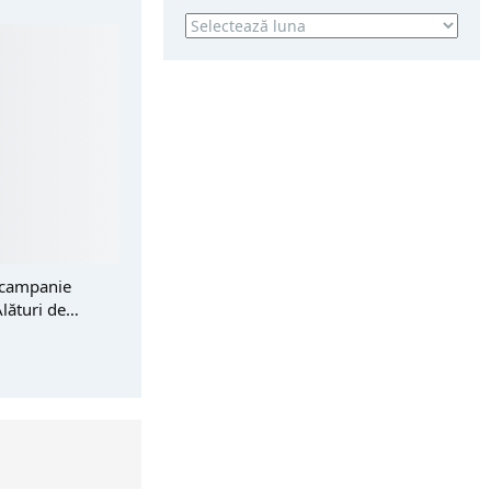
Arhivă
 campanie
Alături de…