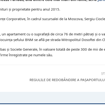
enituri şi proprietate pentru anul 2015.
anţe Corporative, în cadrul sucursalei de la Moscova, Sergiu Ciocl
un apartament cu o suprafaţă de circa 76 de metri pătraţi şi o va
ă locuinţa şefului BNM se află pe strada Mitropolitul Dosoftei din C
bas şi Societe Generale, în valoare totală de peste 300 de mii de eu
 firme înregistrate pe numele său.
ȘT
REGULILE DE REDOBÂNDIRE A PAȘAPORTULU