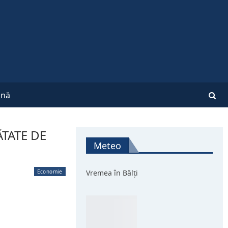
nă
TATE DE
Meteo
Economie
Vremea în Bălți