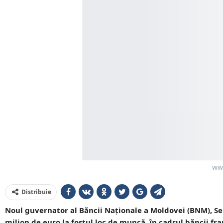
www
Distribuie
Noul guvernator al Băncii Naţionale a Moldovei (BNM), Ser
milion de euro la fostul loc de muncă, în cadrul băncii fr