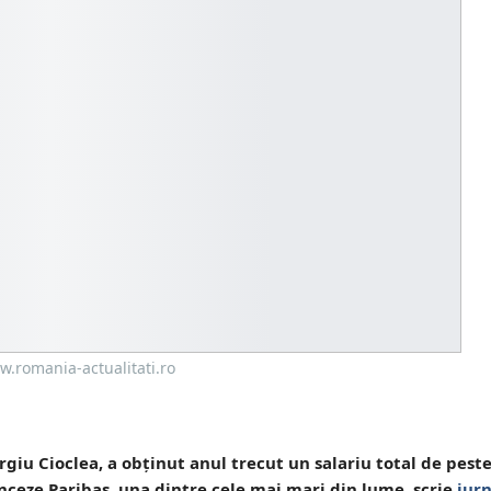
.romania-actualitati.ro
giu Cioclea, a obţinut anul trecut un salariu total de pest
anceze Paribas, una dintre cele mai mari din lume, scrie
jur