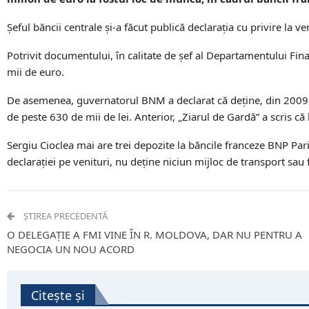
Şeful băncii centrale şi-a făcut publică declaraţia cu privire la v
Potrivit documentului, în calitate de şef al Departamentului Fin
mii de euro.
De asemenea, guvernatorul BNM a declarat că deţine, din 2009, 
de peste 630 de mii de lei. Anterior, „Ziarul de Gardă” a scris c
Sergiu Cioclea mai are trei depozite la băncile franceze BNP Pari
declaraţiei pe venituri, nu deţine niciun mijloc de transport sau
ȘTIREA PRECEDENTĂ
O DELEGAȚIE A FMI VINE ÎN R. MOLDOVA, DAR NU PENTRU A
NEGOCIA UN NOU ACORD
Citește și