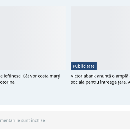
Publicitate
e ieftinesc! Cât vor costa marți
Victoriabank anunță o amplă
otorina
socială pentru întreaga țară. 
mentariile sunt închise