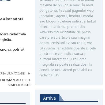
maximă de 500 de semne. În mod
obligatoriu, în cazul paginilor web
(portaluri, agentii, instituţii media
ea a încasat 500
sau bloguri) trebuie indicat şi linkul
direct la articolul preluat din
www.btv.md Instituţiile de presa
loare cadastrală
care preiau articole sau imagini
hişinău.
pentru emisiuni TV sau radio, vor
cita sursa, iar ediţiile tipărite și cele
ro, şi, potrivit
electronice vor indica sursa şi
autorul informaţiei. Preluarea
integrală se poate realiza doar în
condiţiile unui acord prealabil cu
IREA URMĂTOARE
redacţia BTV.
I ROMÂN AU FOST
SIMPLIFICATE
Arhivă