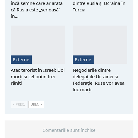
încă semne care ar arăta
dintre Rusia și Ucraina în
că Rusia este „serioasă”
Turcia
în…
Externe
Externe
Atac terorist în Israel: Doi
Negocierile dintre
morţi şi cel puțin trei
delegațiile Ucrainei și
răniţi
Federației Ruse vor avea
loc marți
PREC.
URM.
Comentariile sunt închise