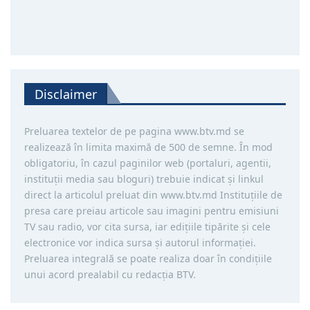
Disclaimer
Preluarea textelor de pe pagina www.btv.md se
realizează în limita maximă de 500 de semne. În mod
obligatoriu, în cazul paginilor web (portaluri, agentii,
instituţii media sau bloguri) trebuie indicat şi linkul
direct la articolul preluat din www.btv.md Instituţiile de
presa care preiau articole sau imagini pentru emisiuni
TV sau radio, vor cita sursa, iar ediţiile tipărite și cele
electronice vor indica sursa şi autorul informaţiei.
Preluarea integrală se poate realiza doar în condiţiile
unui acord prealabil cu redacţia BTV.