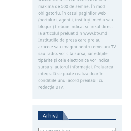
maximă de 500 de semne. În mod
obligatoriu, în cazul paginilor web
(portaluri, agentii, instituţii media sau
bloguri) trebuie indicat şi linkul direct
la articolul preluat din www.btv.md
Instituţiile de presa care preiau
articole sau imagini pentru emisiuni TV
sau radio, vor cita sursa, iar ediţiile
tipărite și cele electronice vor indica
sursa şi autorul informaţiei. Preluarea
integrală se poate realiza doar în
condiţiile unui acord prealabil cu
redacţia BTV.
Arhivă
Arhivă