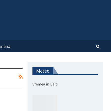
mână
Meteo
Vremea în Bălți