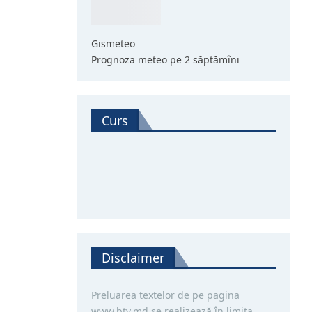
Gismeteo
Prognoza meteo pe 2 săptămîni
Curs
Disclaimer
Preluarea textelor de pe pagina
www.btv.md se realizează în limita