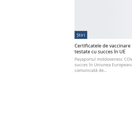
Știri
Certificatele de vaccinar
testate cu succes în UE
Pașaportul moldovenesc COVI
succes în Uniunea Europeană.
comunicată de…