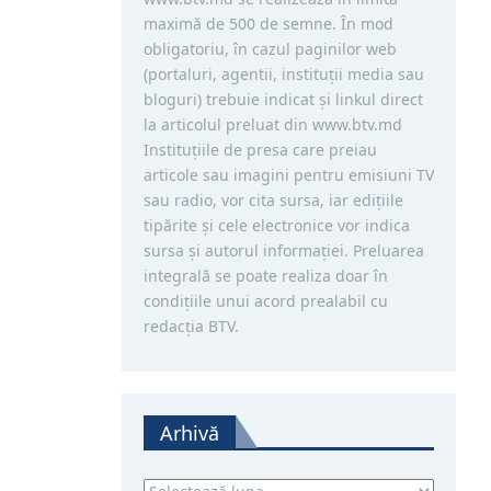
maximă de 500 de semne. În mod
obligatoriu, în cazul paginilor web
(portaluri, agentii, instituţii media sau
bloguri) trebuie indicat şi linkul direct
la articolul preluat din www.btv.md
Instituţiile de presa care preiau
articole sau imagini pentru emisiuni TV
sau radio, vor cita sursa, iar ediţiile
tipărite și cele electronice vor indica
sursa şi autorul informaţiei. Preluarea
integrală se poate realiza doar în
condiţiile unui acord prealabil cu
redacţia BTV.
Arhivă
Arhivă