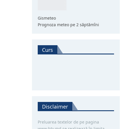
Gismeteo
Prognoza meteo pe 2 săptămîni
Curs
Disclaimer
Preluarea textelor de pe pagina
www.btv.md se realizează în limita