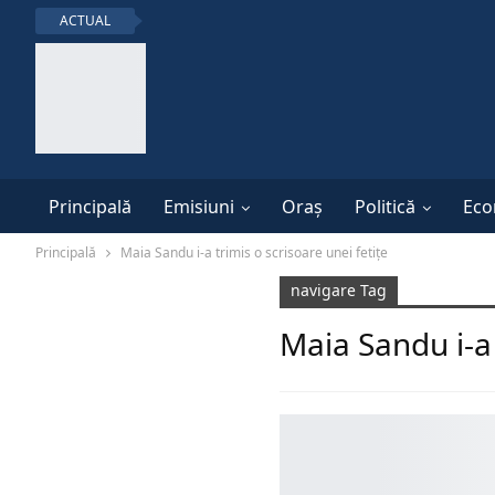
ACTUAL
Principală
Emisiuni
Oraș
Politică
Eco
Principală
Maia Sandu i-a trimis o scrisoare unei fetițe
navigare Tag
Maia Sandu i-a 