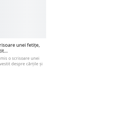
isoare unei fetițe,
tit…
imis o scrisoare unei
vestit despre cărțile și