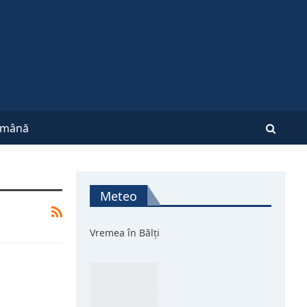
mână
Meteo
Vremea în Bălți