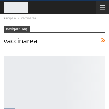
Principală
vaccinarea
navigare Tag
vaccinarea