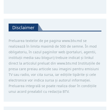
Disclaimer
Preluarea textelor de pe pagina www.btv.md se
realizează în limita maximă de 500 de semne. În mod
obligatoriu, în cazul paginilor web (portaluri, agentii,
instituţii media sau bloguri) trebuie indicat şi linkul
direct la articolul preluat din www.btv.md Instituţiile de
presa care preiau articole sau imagini pentru emisiuni
TV sau radio, vor cita sursa, iar ediţiile tipărite și cele
electronice vor indica sursa şi autorul informaţiei.
Preluarea integrală se poate realiza doar în condiţiile
unui acord prealabil cu redacţia BTV.