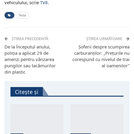
vehiculului, scrie
TV8
.
Tesla
ȘTIREA PRECEDENTĂ
ȘTIREA URMĂTOARE
De la începutul anului,
Șoferii despre scumpirea
poliția a aplicat 29 de
carburanților: „Prețurile nu
amenzi pentru vânzarea
corespund cu nivelul de trai
pungilor sau tacâmurilor
al oamenilor”
din plastic
Citește și