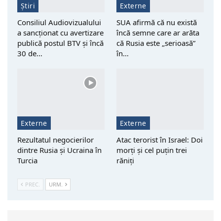
Știri
Externe
Consiliul Audiovizualului
SUA afirmă că nu există
a sancționat cu avertizare
încă semne care ar arăta
publică postul BTV și încă
că Rusia este „serioasă”
30 de…
în…
Externe
Externe
Rezultatul negocierilor
Atac terorist în Israel: Doi
dintre Rusia și Ucraina în
morţi şi cel puțin trei
Turcia
răniţi
PREC.
URM.