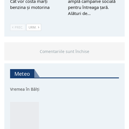
Cât vor costa marți
amplă campanie socială
benzina și motorina
pentru întreaga țară.
Alături de…
PREC.
URM.
Comentariile sunt închise
Meteo
Vremea în Bălți