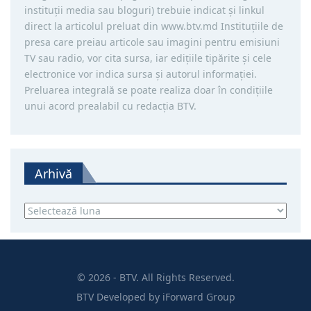
instituţii media sau bloguri) trebuie indicat şi linkul
direct la articolul preluat din www.btv.md Instituţiile de
presa care preiau articole sau imagini pentru emisiuni
TV sau radio, vor cita sursa, iar ediţiile tipărite și cele
electronice vor indica sursa şi autorul informaţiei.
Preluarea integrală se poate realiza doar în condiţiile
unui acord prealabil cu redacţia BTV.
Arhivă
Arhivă
© 2026 - BTV. All Rights Reserved.
BTV
Developed by
iForward Group