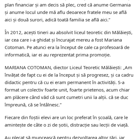
plan financiar și am decis să plec, cred că anume Germania
și anume locul unde mă aflu deoarece fratele meu se află
aici și două surori, adică toată familia se află aici.”
În 2012, acești tineri au absolvit liceul teoretic din Mălăiești,
iar cea care i-a ghidat și încurajat mereu a fost Mariana
Cotoman. Pe atunci era la început de cale ca profesoară de
informatică, iar ei au reprezentat prima promoție.
MARIANA COTOMAN, diector Liceul Teoretic Mălăiești: „Am
învățat de fapt cu ei de la început și să progresez, și ca cadru
didactic pentru că cu ei eram permanent în activități. S-a
format un colectiv foarte unit, foarte prietenos, acum chiar
am plăcere când văd că sunt cumetri unii la alții. că se duc
împreună, că se întâlnesc.”
Fiecare din foștii elevi are un loc preferat în școală, care le
amintește de câte o zi de șotii, distracție sau lecții de viață.
Au plecat să muncească pentru dezvoltarea altor țări, iar