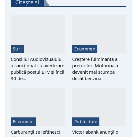
Citește și
Știri
Economie
Consiliul Audiovizualului
Creștere fulminantă a
a sancționat cu avertizare
prețurilor: Motorina a
publică postul BTV și încă
devenit mai scumpă
30 de…
decât benzina
Economie
Publicitate
Carburanții se ieftinesc!
Victoriabank anunță o