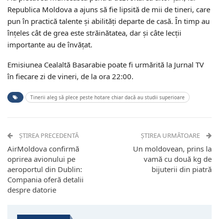
Republica Moldova a ajuns să fie lipsită de mii de tineri, care
pun în practică talente și abilități departe de casă. În timp au
înțeles cât de grea este străinătatea, dar și câte lecții
importante au de învățat.
Emisiunea Cealaltă Basarabie poate fi urmărită la Jurnal TV
în fiecare zi de vineri, de la ora 22:00.
Tinerii aleg să plece peste hotare chiar dacă au studii superioare
ȘTIREA PRECEDENTĂ
ȘTIREA URMĂTOARE
AirMoldova confirmă
Un moldovean, prins la
oprirea avionului pe
vamă cu două kg de
aeroportul din Dublin:
bijuterii din piatră
Compania oferă detalii
despre datorie