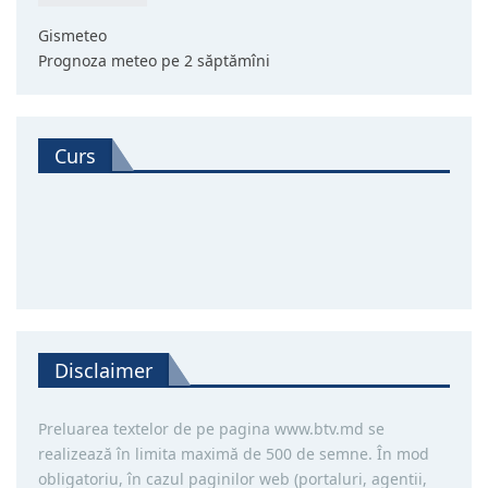
Gismeteo
Prognoza meteo pe 2 săptămîni
Curs
Disclaimer
Preluarea textelor de pe pagina www.btv.md se
realizează în limita maximă de 500 de semne. În mod
obligatoriu, în cazul paginilor web (portaluri, agentii,