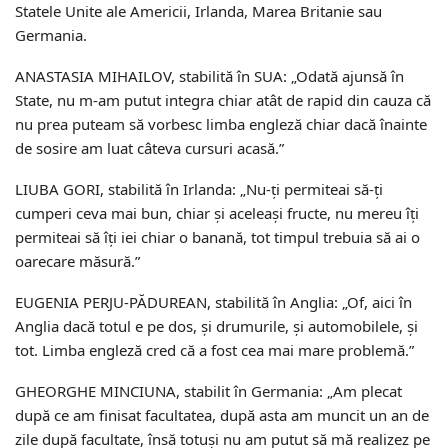
Statele Unite ale Americii, Irlanda, Marea Britanie sau
Germania.
ANASTASIA MIHAILOV, stabilită în SUA: „Odată ajunsă în
State, nu m-am putut integra chiar atât de rapid din cauza că
nu prea puteam să vorbesc limba engleză chiar dacă înainte
de sosire am luat câteva cursuri acasă.”
LIUBA GORI, stabilită în Irlanda: „Nu-ți permiteai să-ți
cumperi ceva mai bun, chiar și aceleași fructe, nu mereu îți
permiteai să îți iei chiar o banană, tot timpul trebuia să ai o
oarecare măsură.”
EUGENIA PERJU-PĂDUREAN, stabilită în Anglia: „Of, aici în
Anglia dacă totul e pe dos, și drumurile, și automobilele, și
tot. Limba engleză cred că a fost cea mai mare problemă.”
GHEORGHE MINCIUNA, stabilit în Germania: „Am plecat
după ce am finisat facultatea, după asta am muncit un an de
zile după facultate, însă totuși nu am putut să mă realizez pe