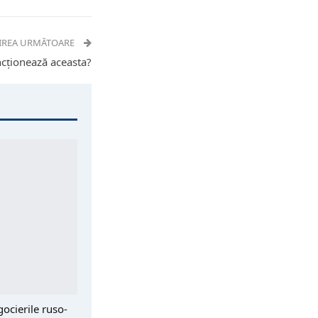
IREA URMĂTOARE
uncționează aceasta?
ocierile ruso-