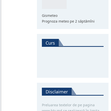
Gismeteo
Prognoza meteo pe 2 săptămîni
Curs
Disclaimer
Preluarea textelor de pe pagina
www.btv.md se realizează în limita