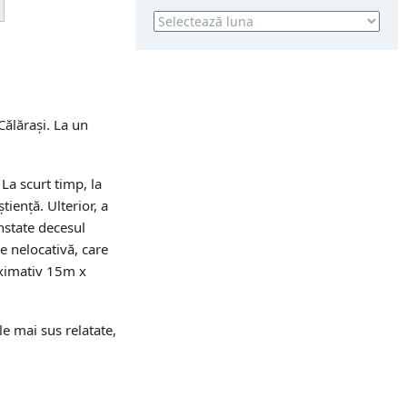
Arhivă
Călărași. La un
 La scurt timp, la
tiență. Ulterior, a
nstate decesul
e nelocativă, care
roximativ 15m x
le mai sus relatate,