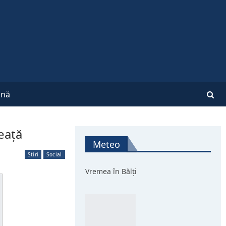
nă
heață
Meteo
Știri
Social
Vremea în Bălți