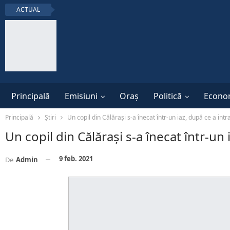
ACTUAL
Principală
Emisiuni
Oraș
Politică
Econo
Principală
Știri
Un copil din Călărași s-a înecat într-un iaz, după ce a int
Un copil din Călărași s-a înecat într-un
9 feb. 2021
De
Admin