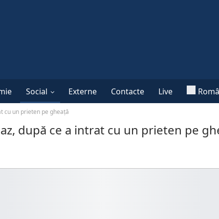
mie
Social
Externe
Contacte
Live
Româ
rat cu un prieten pe gheață
 iaz, după ce a intrat cu un prieten pe g