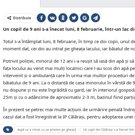
Distribuie
Un copil de 9 ani s-a înecat luni, 8 februarie, într-un lac 
Totul s-a întâmplat luni, 8 februarie, în timp ce doi copii, unul 
moment dat, cei doi au intrat pe gheața lacului, iar băiatul de no
Potrivit poliției, minorul de 12 ani i-a reușit să iasă din apă și
fața locului au venit mai mulți localnici care l-au scos din apă pe
intervenit și o ambulanță care în urma mai multor proceduri de 
băiatului de 9 ani. La o distanță de casa minorului în vârstă de
nu dispune și nu este îngrădită cu gard, iar în interiorul gospo
25m și cu o adâncime de aproximativ 2-3 m, bazinul fiind parți
În prezent se petrec mai multe acțiuni de urmărire penală îndrept
cazul dat a fost înregistrat la IP Călărași, pentru adoptarea une
după ce a intrat cu un prieten pe gheață
Un copil din Călărași s-a înecat într