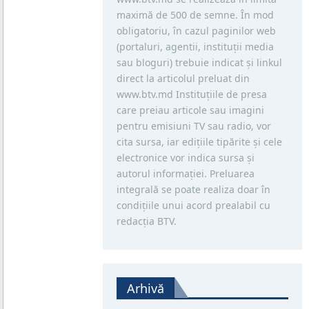
maximă de 500 de semne. În mod
obligatoriu, în cazul paginilor web
(portaluri, agentii, instituţii media
sau bloguri) trebuie indicat şi linkul
direct la articolul preluat din
www.btv.md Instituţiile de presa
care preiau articole sau imagini
pentru emisiuni TV sau radio, vor
cita sursa, iar ediţiile tipărite și cele
electronice vor indica sursa şi
autorul informaţiei. Preluarea
integrală se poate realiza doar în
condiţiile unui acord prealabil cu
redacţia BTV.
Arhivă