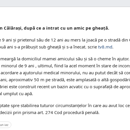
din Călărași, după ce a intrat cu un amic pe gheață.
de 9 ani și prietenul său de 12 ani au mers la joacă pe o stradă din 
uă ani s-a prăbușit sub gheață și s-a înecat. scrie
tv8.md
.
 să meargă la domiciliul mamei amicului său și să o cheme în ajutor.
 minorul de 9 ani , ultimul, fiind la acel moment în stare de inconș
acordare a ajutorului medical minorului, nu au putut decât să co
 9ani, aproximativ 50 m pe stradă, este amplasată o altă gospodări
dăriei este construit recent un bazin acvatic cu o suprafață de ap
al umplut cu apă.
ate spre stabilirea tuturor circumstanțelor în care au avut loc ce
i decizii prin prisma art. 274 Cod procedură penală.
-un iaz