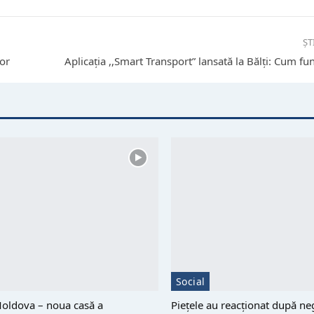
ȘT
lor
Aplicația ,,Smart Transport” lansată la Bălți: Cum f
Social
Moldova – noua casă a
Piețele au reacționat după neg