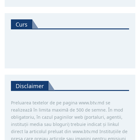
Curs
Disclaimer
Preluarea textelor de pe pagina www.btv.md se
realizează în limita maximă de 500 de semne. În mod
obligatoriu, în cazul paginilor web (portaluri, agentii,
instituţii media sau bloguri) trebuie indicat şi linkul
direct la articolul preluat din www.btv.md Instituţiile de
presa care preiau articole sau imagini pentru emisiuni