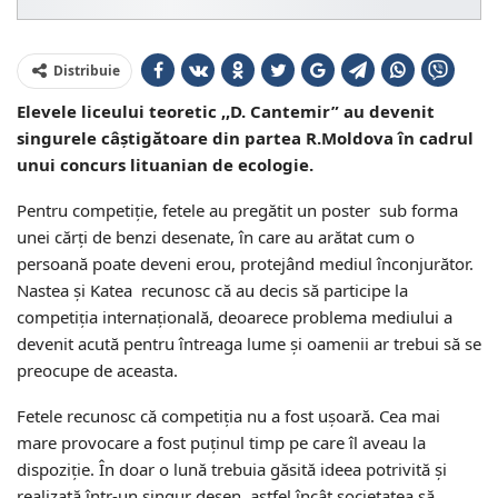
Distribuie
Elevele liceului teoretic ,,D. Cantemir” au devenit
singurele câștigătoare din partea R.Moldova în cadrul
unui concurs lituanian de ecologie.
Pentru competiție, fetele au pregătit un poster sub forma
unei cărți de benzi desenate, în care au arătat cum o
persoană poate deveni erou, protejând mediul înconjurător.
Nastea și Katea recunosc că au decis să participe la
competiția internațională, deoarece problema mediului a
devenit acută pentru întreaga lume și oamenii ar trebui să se
preocupe de aceasta.
Fetele recunosc că competiția nu a fost ușoară. Cea mai
mare provocare a fost puținul timp pe care îl aveau la
dispoziție. În doar o lună trebuia găsită ideea potrivită și
realizată într-un singur desen, astfel încât societatea să