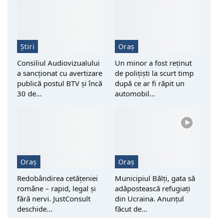
Știri
Oraș
Consiliul Audiovizualului
Un minor a fost reţinut
a sancționat cu avertizare
de polițiști la scurt timp
publică postul BTV și încă
după ce ar fi răpit un
30 de…
automobil…
Oraș
Oraș
Redobândirea cetățeniei
Municipiul Bălți, gata să
române – rapid, legal și
adăpostească refugiați
fără nervi. JustConsult
din Ucraina. Anunțul
deschide…
făcut de…