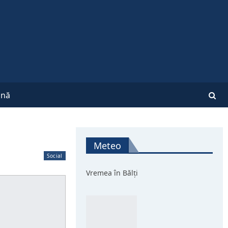
nă
Meteo
Social
Vremea în Bălți