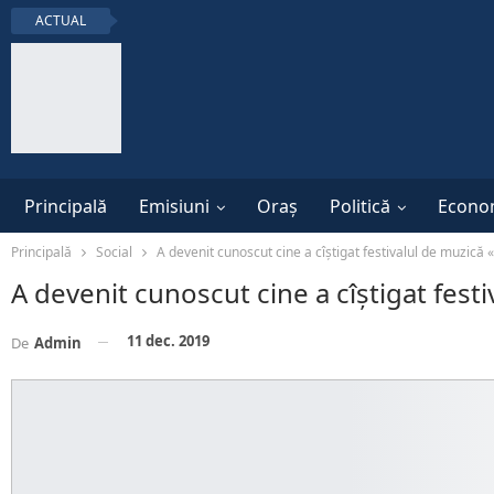
ACTUAL
Principală
Emisiuni
Oraș
Politică
Econo
Principală
Social
A devenit cunoscut cine a cîștigat festivalul de muzică «
A devenit cunoscut cine a cîștigat festi
11 dec. 2019
De
Admin