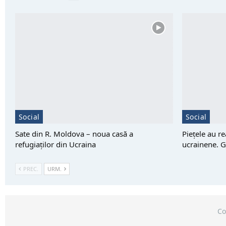
Social
Social
Sate din R. Moldova – noua casă a
Piețele au r
refugiaților din Ucraina
ucrainene. G
PREC.
URM.
Co