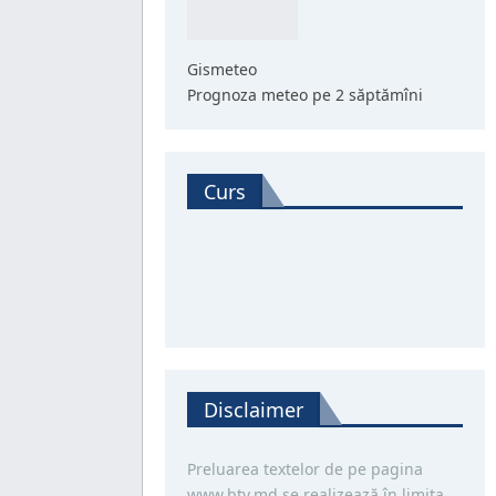
Gismeteo
Prognoza meteo pe 2 săptămîni
Curs
Disclaimer
Preluarea textelor de pe pagina
www.btv.md se realizează în limita