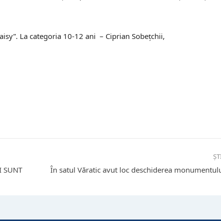
Daisy”. La categoria 10-12 ani – Ciprian Sobețchii,
ȘT
I SUNT
În satul Văratic avut loc deschiderea monumentului