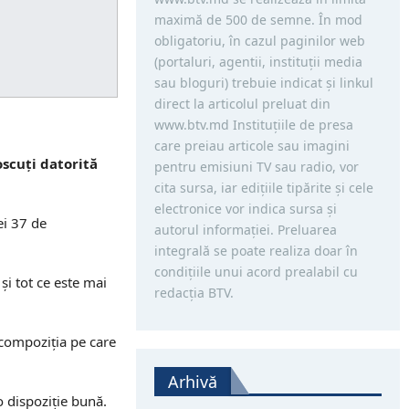
maximă de 500 de semne. În mod
obligatoriu, în cazul paginilor web
(portaluri, agentii, instituţii media
sau bloguri) trebuie indicat şi linkul
direct la articolul preluat din
www.btv.md Instituţiile de presa
care preiau articole sau imagini
oscuți datorită
pentru emisiuni TV sau radio, vor
cita sursa, iar ediţiile tipărite și cele
electronice vor indica sursa şi
ei 37 de
autorul informaţiei. Preluarea
integrală se poate realiza doar în
condiţiile unui acord prealabil cu
și tot ce este mai
redacţia BTV.
 compoziția pe care
Arhivă
 o dispoziție bună.