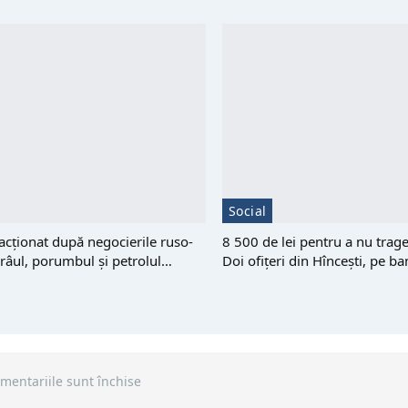
Social
eacționat după negocierile ruso-
8 500 de lei pentru a nu trag
râul, porumbul și petrolul…
Doi ofițeri din Hîncești, pe b
mentariile sunt închise