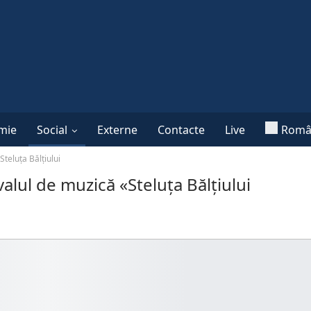
mie
Social
Externe
Contacte
Live
Româ
Steluța Bălțiului
valul de muzică «Steluța Bălțiului