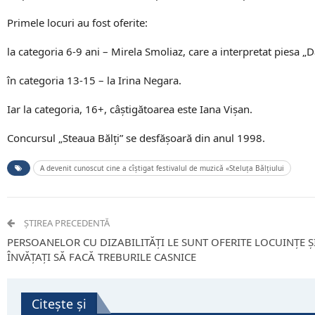
Primele locuri au fost oferite:
la categoria 6-9 ani – Mirela Smoliaz, care a interpretat piesa „
în categoria 13-15 – la Irina Negara.
Iar la categoria, 16+, câștigătoarea este Iana Vișan.
Concursul „Steaua Bălți” se desfășoară din anul 1998.
A devenit cunoscut cine a cîștigat festivalul de muzică «Steluța Bălțiului
ȘTIREA PRECEDENTĂ
PERSOANELOR CU DIZABILITĂȚI LE SUNT OFERITE LOCUINȚE Ș
ÎNVĂȚAȚI SĂ FACĂ TREBURILE CASNICE
Citește și