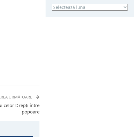
Arhivă
IREA URMĂTOARE
 celor Drepți între
popoare