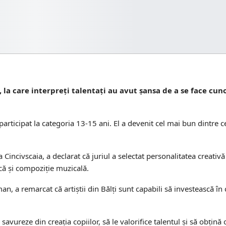
, la care interpreți talentați au avut șansa de a se face cun
 participat la categoria 13-15 ani. El a devenit cel mai bun dintre c
Cincivscaia, a declarat că juriul a selectat personalitatea creativă 
ică și compoziție muzicală.
n, a remarcat că artiștii din Bălți sunt capabili să investească în
savureze din creația copiilor, să le valorifice talentul și să obțină