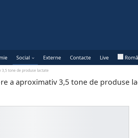
mie
Social
Externe
Contacte
Live
Româ
v 3,5 tone de produse lactate
ere a aproximativ 3,5 tone de produse la