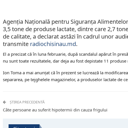
Agenția Națională pentru Siguranța Alimentelor 
3,5 tone de produse lactate, dintre care 2,7 to
de calitate, a declarat astăzi în cadrul unor audi
transmite
radiochisinau.md
.
El a precizat că în luna februarie, după scandalul apărut în pres
nu sunt toate rezultatele, dar deja au fost depistate 11 produs
Ion Toma a mai anunțat că în prezent se lucrează la modificarea 
separarea, pe tejghelele magazinelor, a produselor lactate de c
ȘTIREA PRECEDENTĂ
Câte persoane au suferit hipotermii din cauza frigului