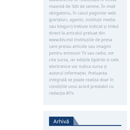
maximă de 500 de semne. În mod
obligatoriu, în cazul paginilor web
(portaluri, agentii, instituţii media
sau bloguri) trebuie indicat şi linkul
direct la articolul preluat din
www.btv.md Instituţiile de presa
care preiau articole sau imagini
pentru emisiuni TV sau radio, vor
cita sursa, iar ediţiile tipărite și cele
electronice vor indica sursa şi
autorul informaţiei. Preluarea
integrală se poate realiza doar în
condiţiile unui acord prealabil cu
redacţia BTV.
Arhivă