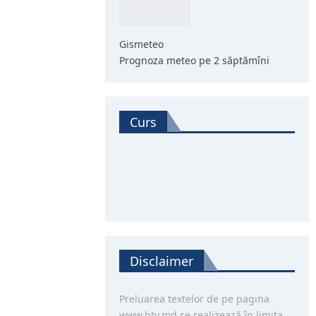
Gismeteo
Prognoza meteo pe 2 săptămîni
Curs
Disclaimer
Preluarea textelor de pe pagina
www.btv.md se realizează în limita