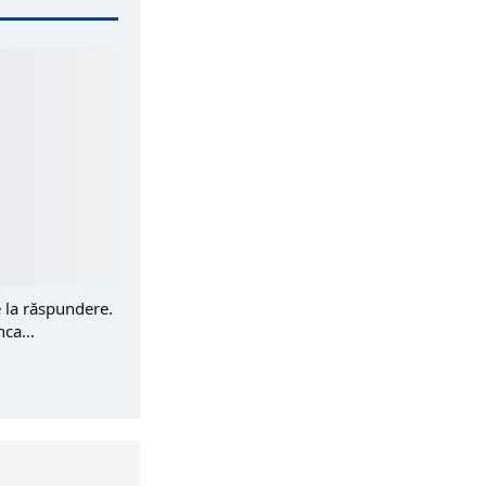
e la răspundere.
anca…