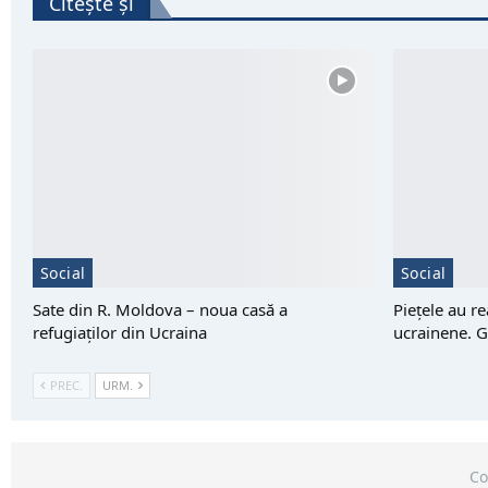
Citește și
Social
Social
Sate din R. Moldova – noua casă a
Piețele au r
refugiaților din Ucraina
ucrainene. G
PREC.
URM.
Co