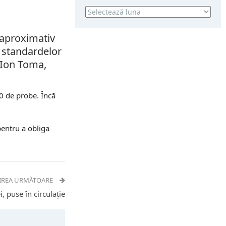
Arhivă
 aproximativ
d standardelor
, Ion Toma,
00 de probe. Încă
pentru a obliga
IREA URMĂTOARE
, puse în circulaţie