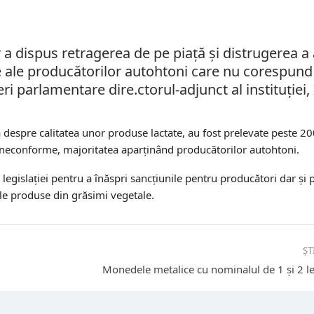
a dispus retragerea de pe piață și distrugerea a
ne ale producătorilor autohtoni care nu corespun
eri parlamentare dire.ctorul-adjunct al instituției
ă despre calitatea unor produse lactate, au fost prelevate peste 2
e neconforme, majoritatea aparținând producătorilor autohtoni.
legislației pentru a înăspri sancțiunile pentru producători dar și 
ele produse din grăsimi vegetale.
ȘT
Monedele metalice cu nominalul de 1 și 2 lei