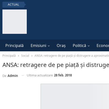
ACTUAL
Principală
Emisiuni
Oraș
Politică
Econo
Principală
Social
ANSA: retragere de pe piață și distrugere a aproximati
ANSA: retragere de pe piață și distrug
Ultima actualizare
28 feb. 2018
De
Admin