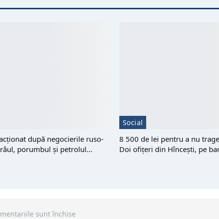
Social
eacționat după negocierile ruso-
8 500 de lei pentru a nu trag
râul, porumbul și petrolul…
Doi ofițeri din Hîncești, pe b
mentariile sunt închise