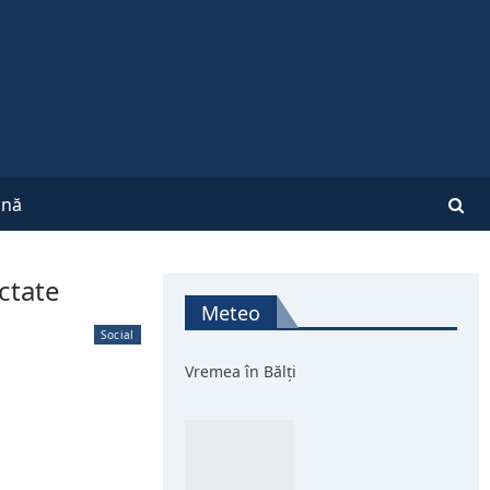
nă
ctate
Meteo
Social
Vremea în Bălți