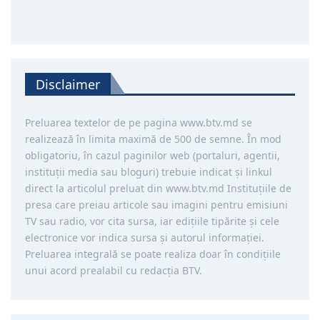
Disclaimer
Preluarea textelor de pe pagina www.btv.md se
realizează în limita maximă de 500 de semne. În mod
obligatoriu, în cazul paginilor web (portaluri, agentii,
instituţii media sau bloguri) trebuie indicat şi linkul
direct la articolul preluat din www.btv.md Instituţiile de
presa care preiau articole sau imagini pentru emisiuni
TV sau radio, vor cita sursa, iar ediţiile tipărite și cele
electronice vor indica sursa şi autorul informaţiei.
Preluarea integrală se poate realiza doar în condiţiile
unui acord prealabil cu redacţia BTV.