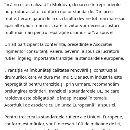
încă nu este realizată în Moldova, deoarece întreprinderile
nu produc asfaltul conform noilor standarde. Din acest
motiv, fiecare gaură de la o zi la alta devine tot mai mare sau
apar alte găuri mai mici, care în viitor vor necesita costuri
mult mai mari pentru reparaţiile drumurilor”, a spus el.
Un alt participant la conferinţă, preşedintele Asociaţiei
inginerilor consultanţi Valeriu Severin, a spus că lucrătorii
rutieri înţeleg importanţa tranziţiei la standardele europene.
„Tranziţia va îmbunătăţi calitatea renovării şi construcţiei
drumurilor, care va dura mai mult. Dar acum industria este
nepregătită pentru tranziţie şi, prin urmare, recomandăm
prelungirea extinderii tranziţiei la standardele UE, pe care
Moldova este obligată să le îndeplinească în temeiul
Acordului de asociere cu Uniunea Europeană”, a spus el.
Pentru trecerea la standardele rutiere ale Uniunii Europene,
conform estimărilor, vor fi necesari 100 de milioane de lei,