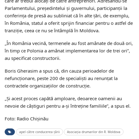
care ar trebui alocaţi de către antreprenori. Adresându-se
Parlamentului, preşedintelui şi guvernului, participanţii la
conferinţa de presă au subliniat că în alte ţări, de exemplu,
în România, statul a oferit sprijin financiar pentru o astfel de
tranziţie, ceea ce nu se întâmplă în Moldova.
„În România vecină, termenele au fost amânate de două ori,
în timp ce Polonia a amânat implementarea lor de trei ori”,
au specificat constructorii.
Boris Gherasim a spus că, din cauza perioadelor de
nefuncţionare, peste 200 de specialişti au renunţat la
contractele organizaţiilor de construcţie.
„Şi acest proces capătă amploare, deoarece oamenii au
nevoie de câştiguri pentru a-şi întreţine familiile”, a spus el.
Foto: Radio Chișinău
apel către conducerea țării
Asociaţia drumarilor din R. Moldova