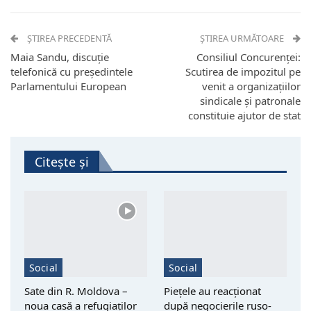
ȘTIREA PRECEDENTĂ
ȘTIREA URMĂTOARE
Maia Sandu, discuție
Consiliul Concurenței:
telefonică cu președintele
Scutirea de impozitul pe
Parlamentului European
venit a organizațiilor
sindicale și patronale
constituie ajutor de stat
Citește și
Social
Social
Sate din R. Moldova –
Piețele au reacționat
noua casă a refugiaților
după negocierile ruso-