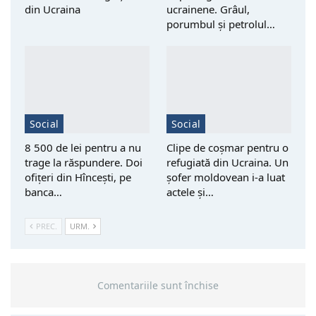
din Ucraina
ucrainene. Grâul,
porumbul și petrolul…
Social
Social
8 500 de lei pentru a nu
Clipe de coșmar pentru o
trage la răspundere. Doi
refugiată din Ucraina. Un
ofițeri din Hîncești, pe
șofer moldovean i-a luat
banca…
actele și…
PREC.
URM.
Comentariile sunt închise