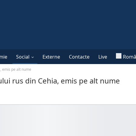
mie
Social
Externe
Contacte
Live
Româ
a, emis pe alt nume
lui rus din Cehia, emis pe alt nume