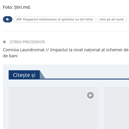
Foto: Știri.md.
ASP: Pașaportul moldovenesc al spionului rus din Cehia
emis pe alt nume
ȘTIREA PRECEDENTĂ
Comisia Laundromat // Impactul la nivel național al schemei de 
de bani
Citește și