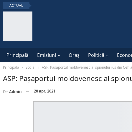
ACTUAL
Principală
Emisiuni
Oraș
Politică
Econo
Principală
Social
ASP: Pașaportul moldovenesc al spionului rus din Cehi
ASP: Pașaportul moldovenesc al spionu
20 apr. 2021
De
Admin