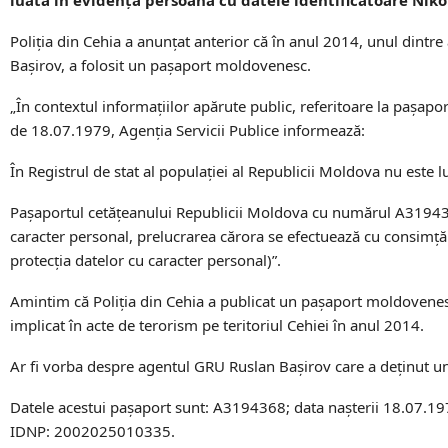
Poliția din Cehia a anunțat anterior că în anul 2014, unul dintre
Bașirov, a folosit un pașaport moldovenesc.
„În contextul informațiilor apărute public, referitoare la pașap
de 18.07.1979, Agenția Servicii Publice informează:
În Registrul de stat al populației al Republicii Moldova nu este 
Paşaportul cetăţeanului Republicii Moldova cu numărul A3194368
caracter personal, prelucrarea cărora se efectuează cu consimț
protecția datelor cu caracter personal)”.
Amintim că Poliția din Cehia a publicat un pașaport moldovenesc 
implicat în acte de terorism pe teritoriul Cehiei în anul 2014.
Ar fi vorba despre agentul GRU Ruslan Bașirov care a deținut 
Datele acestui pașaport sunt: A3194368; data nașterii 18.07.197
IDNP: 2002025010335.