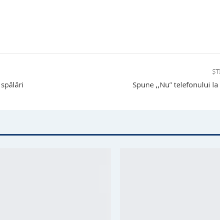
ȘT
spălări
Spune ,,Nu” telefonului la