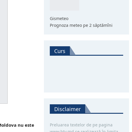
Gismeteo
Prognoza meteo pe 2 săptămîni
Curs
Disclaimer
 Moldova nu este
Preluarea textelor de pe pagina
www.btv.md se realizează în limita