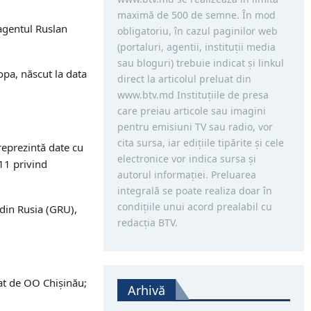
maximă de 500 de semne. În mod
 agentul Ruslan
obligatoriu, în cazul paginilor web
(portaluri, agentii, instituţii media
sau bloguri) trebuie indicat şi linkul
opa, născut la data
direct la articolul preluat din
www.btv.md Instituţiile de presa
care preiau articole sau imagini
pentru emisiuni TV sau radio, vor
cita sursa, iar ediţiile tipărite și cele
reprezintă date cu
electronice vor indica sursa şi
11 privind
autorul informaţiei. Preluarea
integrală se poate realiza doar în
condiţiile unui acord prealabil cu
 din Rusia (GRU),
redacţia BTV.
rat de OO Chișinău;
Arhivă