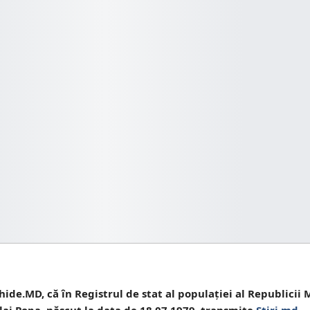
hide.MD, că în Registrul de stat al populației al Republicii
lai Popa, născut la data de 18.07.1979, transmite
Știri.md
.