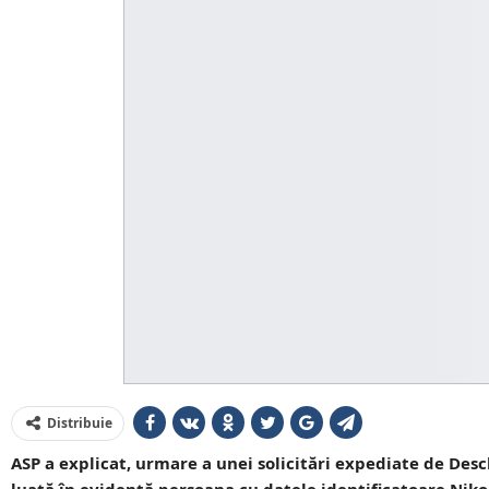
Distribuie
ASP a explicat, urmare a unei solicitări expediate de Desc
luată în evidență persoana cu datele identificatoare Niko