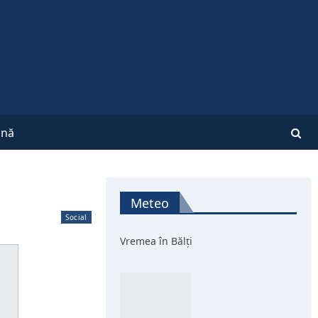
nă
Meteo
Social
Vremea în Bălți