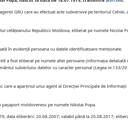
 agenții GRU care au efectuat acte subversive pe teritoriul Cehiei,
ortul cetățeanului Republicii Moldova, eliberat pe numele Nicolai P
luată în evidență persoana cu datele identificatoare menționate.
 a fost eliberat pe numele altei persoane (informația detaliată 
ământul subiectului datelor cu caracter personal (Legea nr.133/20
care a aparținut unui agent al Direcției Principale de Informații
un pașaport moldovenesc pe numele Nikolai Popa.
9; data eliberării: 20.08.2007; valabil până la 20.08.2017; elibe