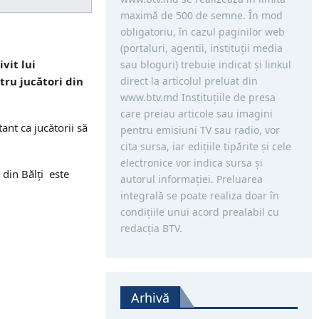
maximă de 500 de semne. În mod
obligatoriu, în cazul paginilor web
(portaluri, agentii, instituţii media
vit lui
sau bloguri) trebuie indicat şi linkul
direct la articolul preluat din
tru jucători din
www.btv.md Instituţiile de presa
care preiau articole sau imagini
nt ca jucătorii să
pentru emisiuni TV sau radio, vor
cita sursa, iar ediţiile tipărite și cele
electronice vor indica sursa şi
 din Bălți este
autorul informaţiei. Preluarea
integrală se poate realiza doar în
condiţiile unui acord prealabil cu
redacţia BTV.
Arhivă