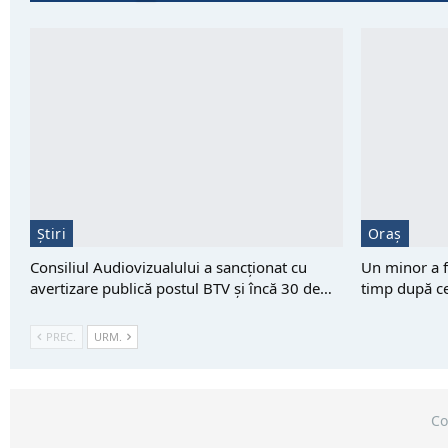
Știri
Oraș
Consiliul Audiovizualului a sancționat cu
Un minor a fo
avertizare publică postul BTV și încă 30 de…
timp după ce
PREC.
URM.
Co