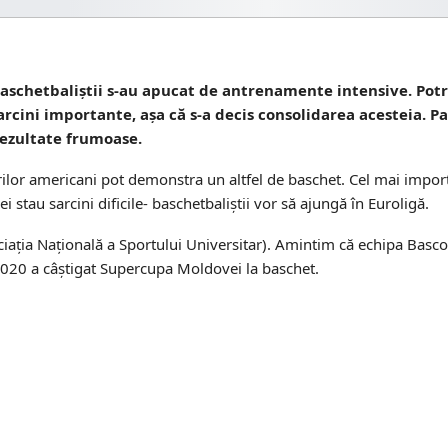
aschetbaliștii s-au apucat de antrenamente intensive. Potri
rcini importante, așa că s-a decis consolidarea acesteia. Pa
 rezultate frumoase.
ilor americani pot demonstra un altfel de baschet. Cel mai importa
i stau sarcini dificile- baschetbaliștii vor să ajungă în Euroligă.
ociația Națională a Sportului Universitar). Amintim că echipa Basco
2020 a câștigat Supercupa Moldovei la baschet.