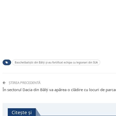
Baschetbaliștii din Bălți și-au fortificat echipa cu legionari din SUA
ȘTIREA PRECEDENTĂ
În sectorul Dacia din Bălți va apărea o clădire cu locuri de parca
Citește și