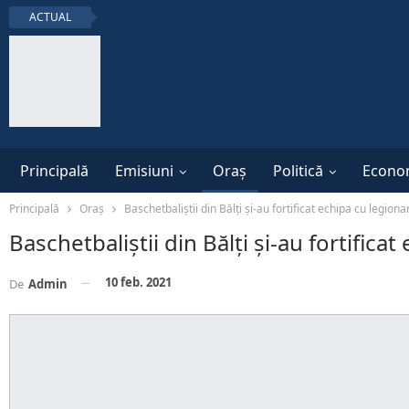
ACTUAL
Principală
Emisiuni
Oraș
Politică
Econo
Principală
Oraș
Baschetbaliștii din Bălți și-au fortificat echipa cu legiona
Baschetbaliștii din Bălți și-au fortifica
10 feb. 2021
De
Admin