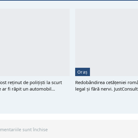
Oraș
st reţinut de polițiști la scurt
Redobândirea cetățeniei româ
 ar fi răpit un automobil…
legal și fără nervi. JustConsu
mentariile sunt închise