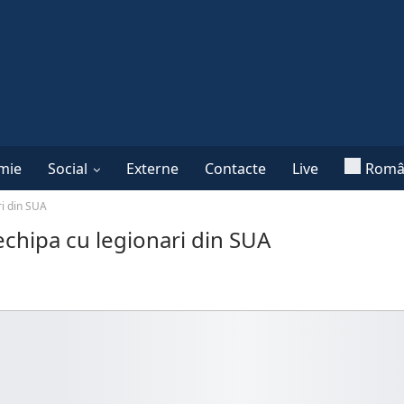
mie
Social
Externe
Contacte
Live
Româ
ri din SUA
t echipa cu legionari din SUA