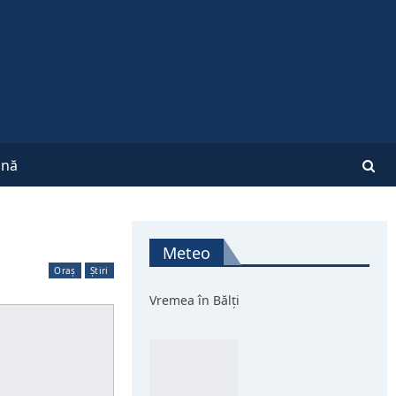
nă
Meteo
Oraș
Știri
Vremea în Bălți