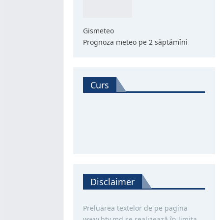
Gismeteo
Prognoza meteo pe 2 săptămîni
Curs
Disclaimer
Preluarea textelor de pe pagina
www.btv.md se realizează în limita