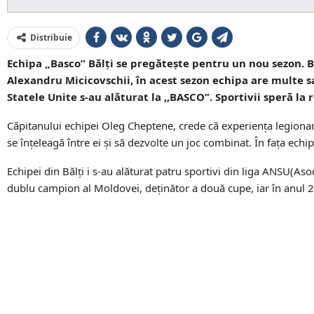
Distribuie
Echipa „Basco” Bălți se pregătește pentru un nou sezon. B
Alexandru Micicovschii, în acest sezon echipa are multe sa
Statele Unite s-au alăturat la ,,BASCO”. Sportivii speră la
Căpitanului echipei Oleg Cheptene, crede că experiența legionar
se înțeleagă între ei și să dezvolte un joc combinat. În fața echipe
Echipei din Bălți i s-au alăturat patru sportivi din liga ANSU(As
dublu campion al Moldovei, deținător a două cupe, iar în anul 