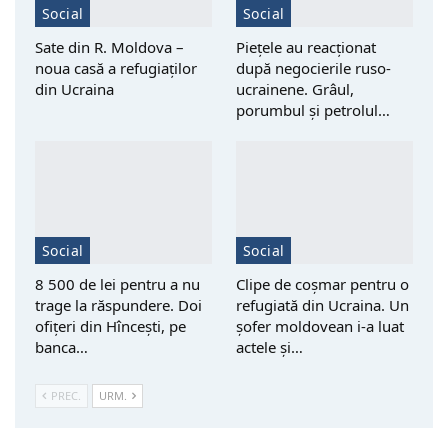
Social
Social
Sate din R. Moldova –
Piețele au reacționat
noua casă a refugiaților
după negocierile ruso-
din Ucraina
ucrainene. Grâul,
porumbul și petrolul…
Social
Social
8 500 de lei pentru a nu
Clipe de coșmar pentru o
trage la răspundere. Doi
refugiată din Ucraina. Un
ofițeri din Hîncești, pe
șofer moldovean i-a luat
banca…
actele și…
PREC.
URM.