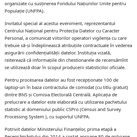
organizate cu susţinerea Fondului Naţiunilor Unite pentru
Populaţie (UNFPA).
Invitatul special al acestui eveniment, reprezentantul
Centrului Naţional pentru Protecţia Datelor cu Caracter
Personal, a comunicat viitorilor operatori vigilenţa cu care
trebuie să-şi îndeplinească atribuţiile contractuale în vederea
asigurării confidenţialităţii datelor. Instituția vizată,
reiterează că informaţiile din chestionarele de recensămînt
se utilizează doar în scopul producerii statisticilor oficiale.
Pentru procesarea datelor au fost recepţionate 100 de
laptop-uri în baza contractului de comodat (cu titlu gratuit)
dintre BNS şi Comisia Electorală Centrală. Aplicaţia de
prelucrare a datelor este elaborată cu utilizarea pachetului
statistic al domeniului public CSPro (Census and Survey
Processing System ), cu suportul UNFPA.
Potrivit datelor Ministerului Finanţelor, prima etapă a
Recensământului din 2014 a costat aproape 80 de milioane