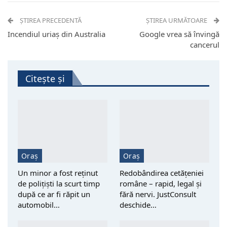
ȘTIREA PRECEDENTĂ
ȘTIREA URMĂTOARE
Incendiul uriaș din Australia
Google vrea să învingă
cancerul
Citește și
Oraș
Oraș
Un minor a fost reţinut
Redobândirea cetățeniei
de polițiști la scurt timp
române – rapid, legal și
după ce ar fi răpit un
fără nervi. JustConsult
automobil…
deschide…