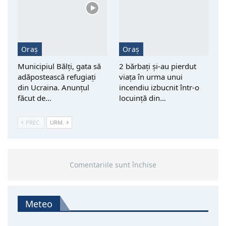
Oraș
Oraș
Municipiul Bălți, gata să
2 bărbați și-au pierdut
adăpostească refugiați
viața în urma unui
din Ucraina. Anunțul
incendiu izbucnit într-o
făcut de…
locuință din…
PREC.
URM.
Comentariile sunt închise
Meteo