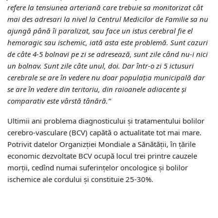
refere la tensiunea arteriană care trebuie sa monitorizat cât
mai des adresari la nivel la Centrul Medicilor de Familie sa nu
ajungă până îi paralizat, sau face un istus cerebral fie el
hemoragic sau ischemic, iată asta este problemă. Sunt cazuri
de câte 4-5 bolnavi pe zi se adresează, sunt zile când nu-i nici
un bolnav. Sunt zile câte unul, doi. Dar într-o zi 5 ictusuri
cerebrale se are în vedere nu doar populaţia municipală dar
se are în vedere din teritoriu, din raioanele adiacente şi
comparativ este vârstă tânără.”
Ultimii ani problema diagnosticului şi tratamentului bolilor
cerebro-vasculare (BCV) capătă o actualitate tot mai mare.
Potrivit datelor Organizției Mondiale a Sănătății, în ţările
economic dezvoltate BCV ocupă locul trei printre cauzele
morţii, cedînd numai suferinţelor oncologice şi bolilor
ischemice ale cordului şi constituie 25-30%.