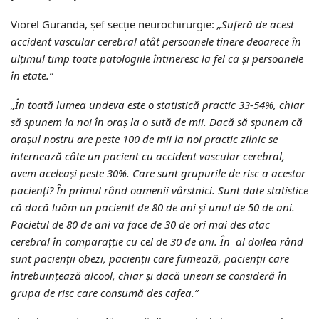
Viorel Guranda, şef secţie neurochirurgie:
„Suferă de acest
accident vascular cerebral atât persoanele tinere deoarece în
ulţimul timp toate patologiile întineresc la fel ca şi persoanele
în etate.”
„În toată lumea undeva este o statistică practic 33-54%, chiar
să spunem la noi în oraş la o sută de mii. Dacă să spunem că
oraşul nostru are peste 100 de mii la noi practic zilnic se
internează câte un pacient cu accident vascular cerebral,
avem aceleaşi peste 30%. Care sunt grupurile de risc a acestor
pacienţi? În primul rând oamenii vârstnici. Sunt date statistice
că dacă luăm un pacientt de 80 de ani şi unul de 50 de ani.
Pacietul de 80 de ani va face de 30 de ori mai des atac
cerebral în comparaţţie cu cel de 30 de ani. În al doilea rând
sunt pacienţii obezi, pacienţii care fumează, pacienţii care
întrebuinţează alcool, chiar şi dacă uneori se consideră în
grupa de risc care consumă des cafea.”