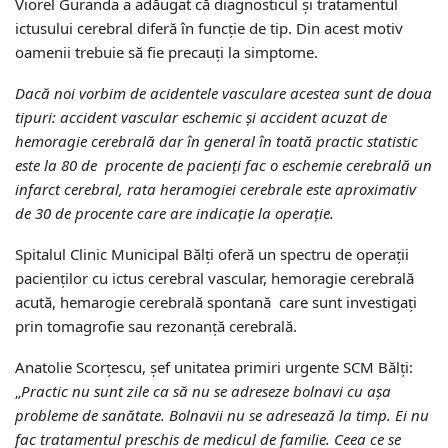
Viorel Guranda a adăugat că diagnosticul şi tratamentul
ictusului cerebral diferă în funcţie de tip. Din acest motiv
oamenii trebuie să fie precauţi la simptome.
Dacă noi vorbim de acidentele vasculare acestea sunt de doua
tipuri: accident vascular eschemic şi accident acuzat de
hemoragie cerebrală dar în general în toată practic statistic
este la 80 de procente de pacienţi fac o eschemie cerebrală un
infarct cerebral, rata heramogiei cerebrale este aproximativ
de 30 de procente care are indicaţie la operaţie.
Spitalul Clinic Municipal Bălţi oferă un spectru de operaţii
pacienţilor cu ictus cerebral vascular, hemoragie cerebrală
acută, hemarogie cerebrală spontană care sunt investigaţi
prin tomagrofie sau rezonanţă cerebrală.
Anatolie Scorţescu, şef unitatea primiri urgente SCM Bălţi:
„
Practic nu sunt zile ca să nu se adreseze bolnavi cu aşa
probleme de sanătate. Bolnavii nu se adresează la timp. Ei nu
fac tratamentul preschis de medicul de familie. Ceea ce se