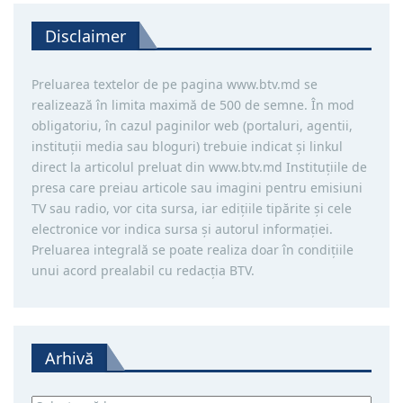
Disclaimer
Preluarea textelor de pe pagina www.btv.md se
realizează în limita maximă de 500 de semne. În mod
obligatoriu, în cazul paginilor web (portaluri, agentii,
instituţii media sau bloguri) trebuie indicat şi linkul
direct la articolul preluat din www.btv.md Instituţiile de
presa care preiau articole sau imagini pentru emisiuni
TV sau radio, vor cita sursa, iar ediţiile tipărite și cele
electronice vor indica sursa şi autorul informaţiei.
Preluarea integrală se poate realiza doar în condiţiile
unui acord prealabil cu redacţia BTV.
Arhivă