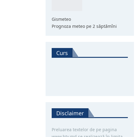
Gismeteo
Prognoza meteo pe 2 săptămîni
Curs
Disclaimer
Preluarea textelor de pe pagina
www.btv.md se realizează în limita