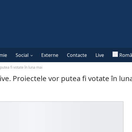
mie
Social
Externe
Contacte
Live
Româ
 putea fi votate în luna mai
ive. Proiectele vor putea fi votate în lun