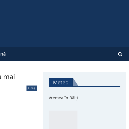
nă
a mai
Meteo
Oraș
Vremea în Bălți