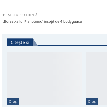
ȘTIREA PRECEDENTĂ
„Borsetka lui Plahotniuc” însoțit de 4 bodyguarzi
Citește și
Oraș
Oraș