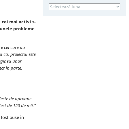
Arhivă
cei mai activi s-
a unele probleme
tre cei care au
ă că, proiectul este
arginea unor
ct în parte.
oiecte de aproape
ect de 120 de mii.”
 fost puse în