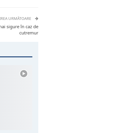
IREA URMĂTOARE
mai sigure în caz de
cutremur