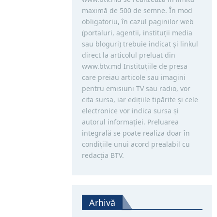
maximă de 500 de semne. În mod
obligatoriu, în cazul paginilor web
(portaluri, agentii, instituţii media
sau bloguri) trebuie indicat şi linkul
direct la articolul preluat din
www.btv.md Instituţiile de presa
care preiau articole sau imagini
pentru emisiuni TV sau radio, vor
cita sursa, iar ediţiile tipărite și cele
electronice vor indica sursa şi
autorul informaţiei. Preluarea
integrală se poate realiza doar în
condiţiile unui acord prealabil cu
redacţia BTV.
Arhivă