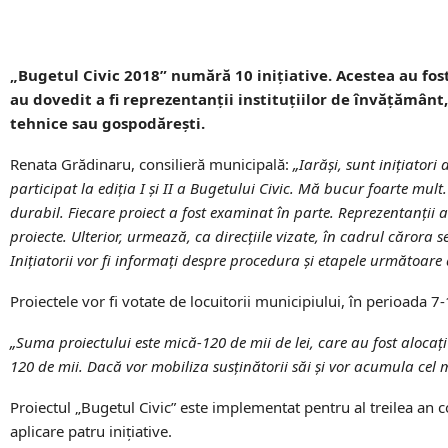
„Bugetul Civic 2018” numără 10 inițiative. Acestea au fost 
au dovedit a fi reprezentanții instituțiilor de învățământ
tehnice sau gospodărești.
Renata Grădinaru, consilieră municipală:
„Iarăși, sunt inițiatori 
participat la ediția I și II a Bugetului Civic. Mă bucur foarte mult
durabil. Fiecare proiect a fost examinat în parte. Reprezentanții
proiecte. Ulterior, urmează, ca direcțiile vizate, în cadrul cărora
Inițiatorii vor fi informați despre procedura și etapele următoare a
Proiectele vor fi votate de locuitorii municipiului, în perioada 7
„Suma proiectului este mică-120 de mii de lei, care au fost alocaț
120 de mii. Dacă vor mobiliza susținătorii săi și vor acumula cel
Proiectul „Bugetul Civic” este implementat pentru al treilea an c
aplicare patru inițiative.