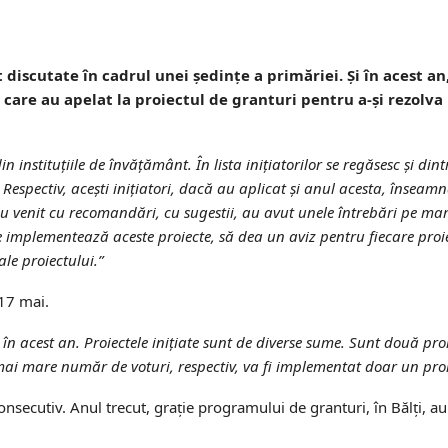
discutate în cadrul unei ședințe a primăriei. Și în acest an, 
, care au apelat la proiectul de granturi pentru a-și rezolv
din instituțiile de învățământ. În lista inițiatorilor se regăsesc și din
. Respectiv, acești inițiatori, dacă au aplicat și anul acesta, înseamn
 au venit cu recomandări, cu sugestii, au avut unele întrebări pe m
 se implementează aceste proiecte, să dea un aviz pentru fiecare proie
le proiectului.”
-17 mai.
i în acest an. Proiectele inițiate sunt de diverse sume. Sunt două pr
 mai mare număr de voturi, respectiv, va fi implementat doar un proi
onsecutiv. Anul trecut, grație programului de granturi, în Bălți, au