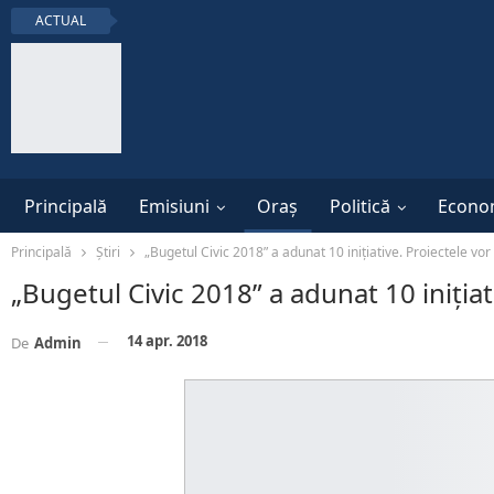
ACTUAL
Principală
Emisiuni
Oraș
Politică
Econo
Principală
Știri
„Bugetul Civic 2018” a adunat 10 inițiative. Proiectele vor
„Bugetul Civic 2018” a adunat 10 inițiat
14 apr. 2018
De
Admin