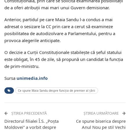
Constituțională, prin care se solicită examinarea posibilității
de a oferi atribuții mai mari unui Guvern demisionar.
Anterior, partidul pe care Maia Sandu l-a condus a mai
adresat o sesizare la CC prin care a cerut să examineze
posibilitatea de autodizolvare a Parlamentului, pentru a
provoca alegerile anticipate.
O decizie a Curții Constituționale stabilește că șeful statului
este obligat, în 45 de zile, să propună un candidat la funcția
de prim-ministru.
Sursa
unimedia.info
Ce spune Maia Sandu despre funcția de premier al țării
ȘTIREA PRECEDENTĂ
ȘTIREA URMĂTOARE
Directorul filialei Î.S. „Poșta
Ce spune biserica despre
Moldovei” a vorbit despre
Anul Nou pe stil Vechi