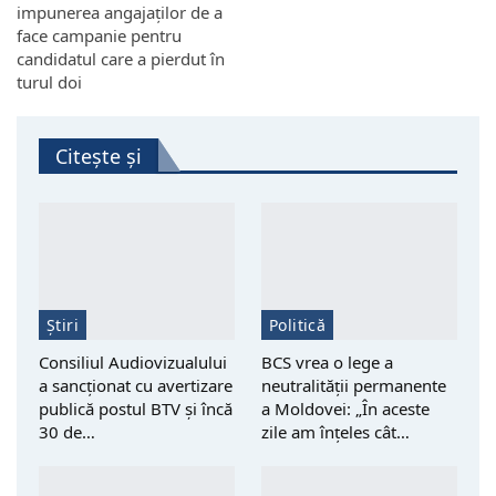
impunerea angajaților de a
face campanie pentru
candidatul care a pierdut în
turul doi
Citește și
Știri
Politică
Consiliul Audiovizualului
BCS vrea o lege a
a sancționat cu avertizare
neutralității permanente
publică postul BTV și încă
a Moldovei: „În aceste
30 de…
zile am înțeles cât…