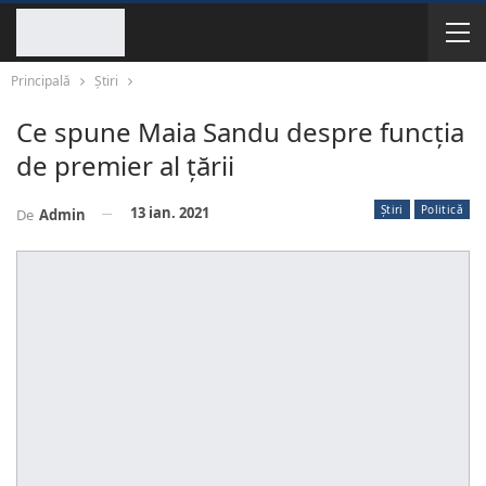
Principală
Știri
Ce spune Maia Sandu despre funcția
de premier al țării
Știri
Politică
13 ian. 2021
De
Admin