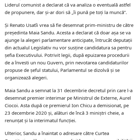
Liderul comunist a declarat că va analiza o eventuală astfel
de propunere, dar și-ar dori să „îi pună pe toți la muncă”.
Și Renato Usatîi vrea să fie desemnat prim-ministru de către
președinta Maia Sandu. Acesta a declarat că doar așa se va
ajunge la alegeri parlamentare anticipate, întrucât deputații
din actualul Legislativ nu vor susține candidatura sa pentru
șefia Executivului. Potrivit legii, după epuizarea procedurii
de a învesti un nou Guvern, prin nevotarea candidaturilor
propuse de șeful statului, Parlamentul se dizolvă și se
organizează alegeri.
Maia Sandu a semnat la 31 decembrie decretul prin care l-a
desemnat premier interimar pe Ministrul de Externe, Aurel
Ciocoi. Asta după ce premierul Ion Chicu a demisionat, pe
23 decembrie 2020 și, alături de încă 3 miniștri cheie, a
renunțat și la interimatul funcției.
Ulterior, Sandu a înaintat o adresare către Curtea