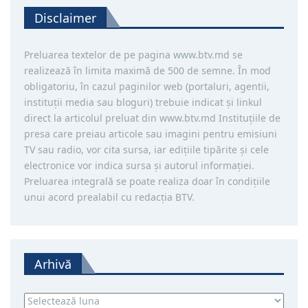
Disclaimer
Preluarea textelor de pe pagina www.btv.md se
realizează în limita maximă de 500 de semne. În mod
obligatoriu, în cazul paginilor web (portaluri, agentii,
instituţii media sau bloguri) trebuie indicat şi linkul
direct la articolul preluat din www.btv.md Instituţiile de
presa care preiau articole sau imagini pentru emisiuni
TV sau radio, vor cita sursa, iar ediţiile tipărite și cele
electronice vor indica sursa şi autorul informaţiei.
Preluarea integrală se poate realiza doar în condiţiile
unui acord prealabil cu redacţia BTV.
Arhivă
Arhivă