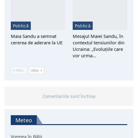
Politică
Politică
Maia Sandu a semnat
Mesajul Maiei Sandu, în
cererea de aderare la UE
contextul tensiunilor din
Ucraina: „Evoluțiile care
vor urma…
PREC.
URM.
Comentariile sunt închise
Meteo
Vremea în Bălți