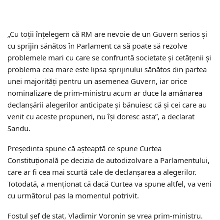
„Cu toții înțelegem că RM are nevoie de un Guvern serios și
cu sprijin sănătos în Parlament ca să poate să rezolve
problemele mari cu care se confruntă societate și cetățenii și
problema cea mare este lipsa sprijinului sănătos din partea
unei majorități pentru un asemenea Guvern, iar orice
nominalizare de prim-ministru acum ar duce la amânarea
declanșării alegerilor anticipate și bănuiesc că și cei care au
venit cu aceste propuneri, nu își doresc asta”, a declarat
Sandu.
Președinta spune că așteaptă ce spune Curtea
Constituțională pe decizia de autodizolvare a Parlamentului,
care ar fi cea mai scurtă cale de declanșarea a alegerilor.
Totodată, a menționat că dacă Curtea va spune altfel, va veni
cu următorul pas la momentul potrivit.
Fostul șef de stat, Vladimir Voronin se vrea prim-ministru.