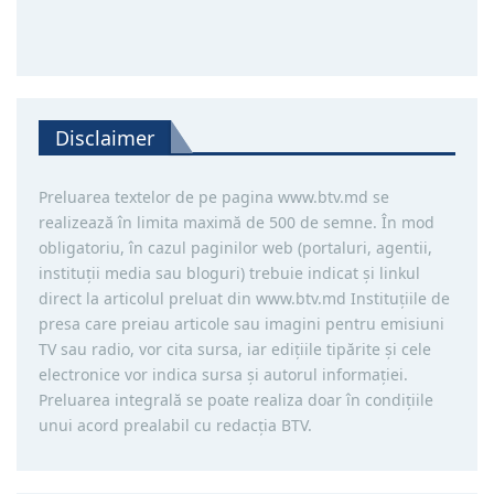
Disclaimer
Preluarea textelor de pe pagina www.btv.md se
realizează în limita maximă de 500 de semne. În mod
obligatoriu, în cazul paginilor web (portaluri, agentii,
instituţii media sau bloguri) trebuie indicat şi linkul
direct la articolul preluat din www.btv.md Instituţiile de
presa care preiau articole sau imagini pentru emisiuni
TV sau radio, vor cita sursa, iar ediţiile tipărite și cele
electronice vor indica sursa şi autorul informaţiei.
Preluarea integrală se poate realiza doar în condiţiile
unui acord prealabil cu redacţia BTV.