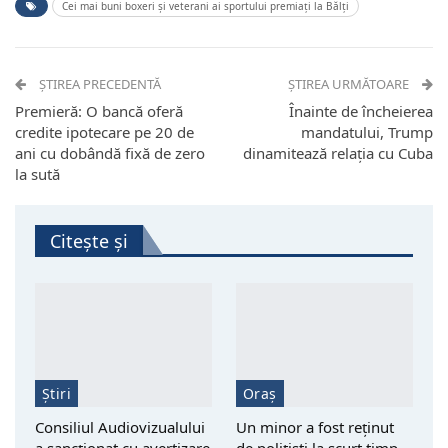
Cei mai buni boxeri și veterani ai sportului premiați la Bălți
ȘTIREA PRECEDENTĂ
ȘTIREA URMĂTOARE
Premieră: O bancă oferă
Înainte de încheierea
credite ipotecare pe 20 de
mandatului, Trump
ani cu dobândă fixă de zero
dinamitează relația cu Cuba
la sută
Citește și
Știri
Oraș
Consiliul Audiovizualului
Un minor a fost reţinut
a sancționat cu avertizare
de polițiști la scurt timp