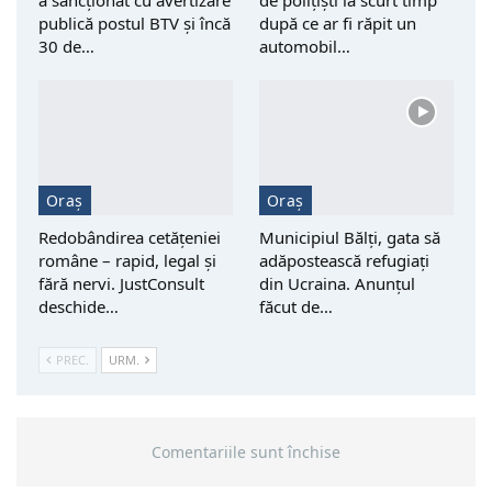
publică postul BTV și încă
după ce ar fi răpit un
30 de…
automobil…
Oraș
Oraș
Redobândirea cetățeniei
Municipiul Bălți, gata să
române – rapid, legal și
adăpostească refugiați
fără nervi. JustConsult
din Ucraina. Anunțul
deschide…
făcut de…
PREC.
URM.
Comentariile sunt închise