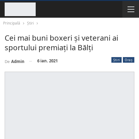
Principală
Știri
Cei mai buni boxeri și veterani ai
sportului premiați la Bălți
Știri
Oraș
6 ian. 2021
De
Admin