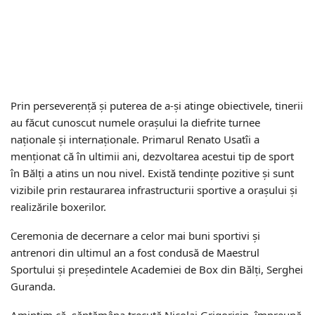
Prin perseverență și puterea de a-și atinge obiectivele, tinerii
au făcut cunoscut numele orașului la diefrite turnee
naționale și internaționale. Primarul Renato Usatîi a
menționat că în ultimii ani, dezvoltarea acestui tip de sport
în Bălți a atins un nou nivel. Există tendințe pozitive și sunt
vizibile prin restaurarea infrastructurii sportive a orașului și
realizările boxerilor.
Ceremonia de decernare a celor mai buni sportivi și
antrenori din ultimul an a fost condusă de Maestrul
Sportului și președintele Academiei de Box din Bălți, Serghei
Guranda.
Amintim că, săptămâna trecută Nicolai Grigorișin, împreună