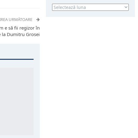
Arhivă
IREA URMĂTOARE
m e să fii regizor în
 la Dumitru Grosei