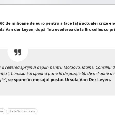
0 de milioane de euro pentru a face față actualei crize en
sula Van der Leyen, după întrevederea de la Bruxelles cu p
 a reiterea sprijinul deplin pentru Moldova. Mâine, Consiliul d
context, Comisia Europeană pune la dispoziție 60 de milioane d
gie”
,
se spune în mesajul postat Ursula Van Der Leyen.
ova
Ursula Van der Leyen