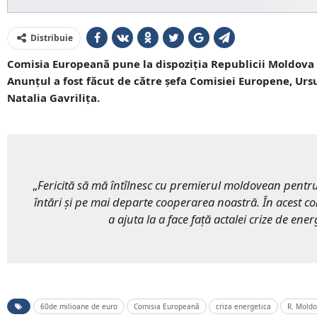
Distribuie
Comisia Europeană pune la dispoziția Republicii Moldova 6
Anunțul a fost făcut de către șefa Comisiei Europene, Ur
Natalia Gavrilița.
„
Fericită să mă întîlnesc cu premierul moldovean pentru
întări și pe mai departe cooperarea noastră. În acest 
a ajuta la a face față actalei crize de ener
60de milioane de euro
Comisia Europeană
criza energetica
R. Mold