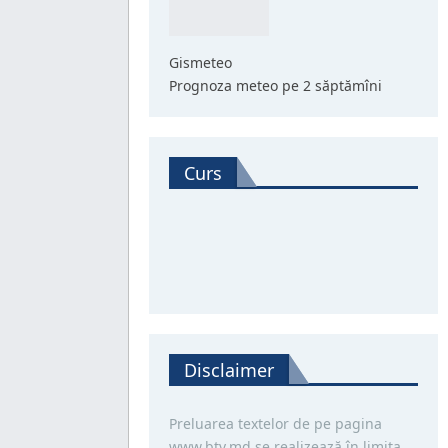
Gismeteo
Prognoza meteo pe 2 săptămîni
Curs
Disclaimer
Preluarea textelor de pe pagina
www.btv.md se realizează în limita