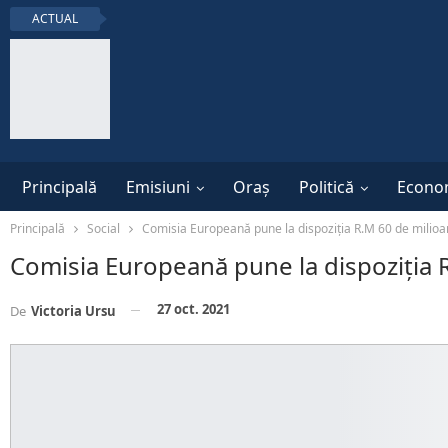
ACTUAL
Principală
Emisiuni
Oraș
Politică
Econo
Principală
Social
Comisia Europeană pune la dispoziția R.M 60 de milioa
Comisia Europeană pune la dispoziția 
27 oct. 2021
De
Victoria Ursu