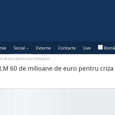
mie
Social
Externe
Contacte
Live
Româ
ne de euro pentru criza energetică
R.M 60 de milioane de euro pentru criza