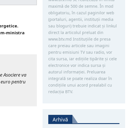
maximă de 500 de semne. În mod
obligatoriu, în cazul paginilor web
(portaluri, agentii, instituţii media
ergetice.
sau bloguri) trebuie indicat şi linkul
direct la articolul preluat din
rim-ministra
www.btv.md Instituţiile de presa
care preiau articole sau imagini
pentru emisiuni TV sau radio, vor
cita sursa, iar ediţiile tipărite și cele
electronice vor indica sursa şi
autorul informaţiei. Preluarea
e Asociere va
integrală se poate realiza doar în
e euro pentru
condiţiile unui acord prealabil cu
redacţia BTV.
Arhivă