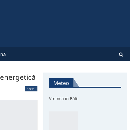
nă
 energetică
Meteo
Social
Vremea în Bălți