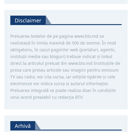
Disclaimer
Preluarea textelor de pe pagina www.btv.md se
realizează în limita maximă de 500 de semne. În mod
obligatoriu, în cazul paginilor web (portaluri, agentii,
instituţii media sau bloguri) trebuie indicat şi linkul
direct la articolul preluat din www.btv.md Instituţiile de
presa care preiau articole sau imagini pentru emisiuni
TV sau radio, vor cita sursa, iar ediţiile tipărite și cele
electronice vor indica sursa şi autorul informaţiei.
Preluarea integrală se poate realiza doar în condiţiile
unui acord prealabil cu redacţia BTV.
Arhivă