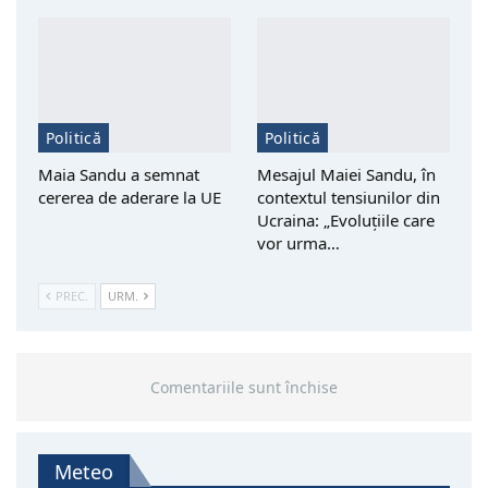
Politică
Politică
Maia Sandu a semnat
Mesajul Maiei Sandu, în
cererea de aderare la UE
contextul tensiunilor din
Ucraina: „Evoluțiile care
vor urma…
PREC.
URM.
Comentariile sunt închise
Meteo