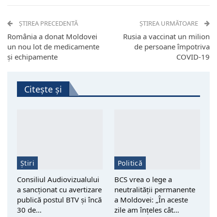
ȘTIREA PRECEDENTĂ
ȘTIREA URMĂTOARE
România a donat Moldovei
Rusia a vaccinat un milion
un nou lot de medicamente
de persoane împotriva
și echipamente
COVID-19
Citește și
Știri
Politică
Consiliul Audiovizualului
BCS vrea o lege a
a sancționat cu avertizare
neutralității permanente
publică postul BTV și încă
a Moldovei: „În aceste
30 de…
zile am înțeles cât…