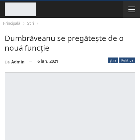
Principală
Știri
Dumbrăveanu se pregătește de o
nouă funcție
Știri
Politică
6 ian. 2021
De
Admin