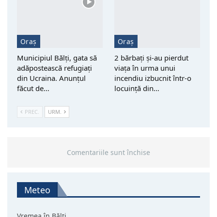
Oraș
Oraș
Municipiul Bălți, gata să
2 bărbați și-au pierdut
adăpostească refugiați
viața în urma unui
din Ucraina. Anunțul
incendiu izbucnit într-o
făcut de…
locuință din…
PREC.
URM.
Comentariile sunt închise
Meteo
Vremea în Bălți