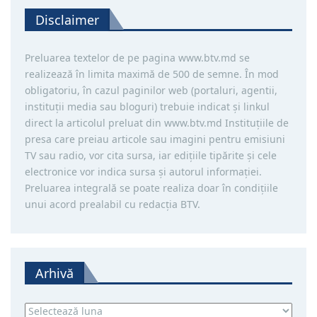
Disclaimer
Preluarea textelor de pe pagina www.btv.md se
realizează în limita maximă de 500 de semne. În mod
obligatoriu, în cazul paginilor web (portaluri, agentii,
instituţii media sau bloguri) trebuie indicat şi linkul
direct la articolul preluat din www.btv.md Instituţiile de
presa care preiau articole sau imagini pentru emisiuni
TV sau radio, vor cita sursa, iar ediţiile tipărite și cele
electronice vor indica sursa şi autorul informaţiei.
Preluarea integrală se poate realiza doar în condiţiile
unui acord prealabil cu redacţia BTV.
Arhivă
Arhivă