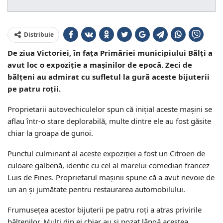
Distribuie
De ziua Victoriei, în fața Primăriei municipiului Bălți a
avut loc o expoziție a mașinilor de epocă. Zeci de
bălțeni au admirat cu sufletul la gură aceste bijuterii
pe patru roții.
Proprietarii autovechiculelor spun că inițial aceste mașini se
aflau într-o stare deplorabilă, multe dintre ele au fost găsite
chiar la groapa de gunoi.
Punctul culminant al aceste expoziției a fost un Citroen de
culoare galbenă, identic cu cel al marelui comedian francez
Luis de Fines. Proprietarul mașinii spune că a avut nevoie de
un an și jumătate pentru restaurarea automobilului.
Frumuseţea acestor bijuterii pe patru roţi a atras privirile
bălțenilor. Mulți din ei chiar au și pozat lângă acestea.