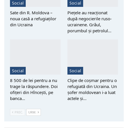
Social
Social
Sate din R. Moldova –
Piețele au reacționat
noua casă a refugiaților
după negocierile ruso-
din Ucraina
ucrainene. Grâul,
porumbul și petrolul…
Social
Social
8 500 de lei pentru a nu
Clipe de coșmar pentru o
trage la răspundere. Doi
refugiată din Ucraina. Un
ofițeri din Hîncești, pe
șofer moldovean i-a luat
banca…
actele și…
PREC.
URM.