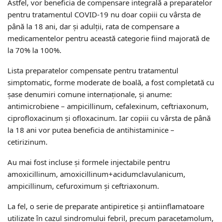
Astfel, vor beneficia de compensare integrală a preparatelor
pentru tratamentul COVID-19 nu doar copiii cu vârsta de
până la 18 ani, dar și adulții, rata de compensare a
medicamentelor pentru această categorie fiind majorată de
la 70% la 100%.
Lista preparatelor compensate pentru tratamentul
simptomatic, forme moderate de boală, a fost completată cu
șase denumiri comune internaționale, și anume:
antimicrobiene – ampicillinum, cefalexinum, ceftriaxonum,
ciprofloxacinum și ofloxacinum. Iar copiii cu vârsta de până
la 18 ani vor putea beneficia de antihistaminice –
cetirizinum.
Au mai fost incluse și formele injectabile pentru
amoxicillinum, amoxicillinum+acidumclavulanicum,
ampicillinum, cefuroximum și ceftriaxonum.
La fel, o serie de preparate antipiretice şi antiinflamatoare
utilizate în cazul sindromului febril, precum paracetamolum,