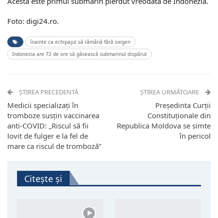
Acesta este primul submarin pierdut vreodată de Indonezia.
Foto: digi24.ro.
înainte ca echipajul să rămână fără oxigen
Indonezia are 72 de ore să găsească submarinul dispărut
ȘTIREA PRECEDENTĂ
ȘTIREA URMĂTOARE
Medicii specializați în
Președinta Curții
tromboze susțin vaccinarea
Constituționale din
anti-COVID: „Riscul să fii
Republica Moldova se simte
lovit de fulger e la fel de
în pericol
mare ca riscul de tromboză”
Citește și