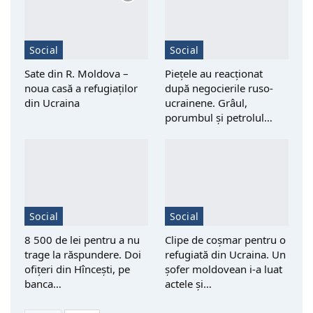
Social
Social
Sate din R. Moldova –
Piețele au reacționat
noua casă a refugiaților
după negocierile ruso-
din Ucraina
ucrainene. Grâul,
porumbul și petrolul…
Social
Social
8 500 de lei pentru a nu
Clipe de coșmar pentru o
trage la răspundere. Doi
refugiată din Ucraina. Un
ofițeri din Hîncești, pe
șofer moldovean i-a luat
banca…
actele și…