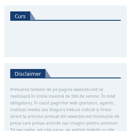
Curs
Disclaimer
Preluarea textelor de pe pagina www.btv.md se
realizează în limita maximă de 500 de semne. În mod
obligatoriu, în cazul paginilor web (portaluri, agentii,
instituţii media sau bloguri) trebuie indicat şi linkul
direct la articolul preluat din www.btv.md Instituţiile de
presa care preiau articole sau imagini pentru emisiuni
TV sau radio, vor cita sursa, iar ediţiile tipărite și cele