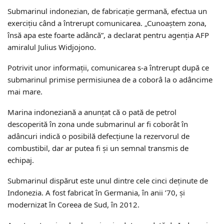
Submarinul indonezian, de fabricație germană, efectua un
exercițiu când a întrerupt comunicarea. „Cunoaștem zona,
însă apa este foarte adâncă”, a declarat pentru agenția AFP
amiralul Julius Widjojono.
Potrivit unor informații, comunicarea s-a întrerupt după ce
submarinul primise permisiunea de a coborâ la o adâncime
mai mare.
Marina indoneziană a anunțat că o pată de petrol
descoperită în zona unde submarinul ar fi coborât în
adâncuri indică o posibilă defecțiune la rezervorul de
combustibil, dar ar putea fi și un semnal transmis de
echipaj.
Submarinul dispărut este unul dintre cele cinci deținute de
Indonezia. A fost fabricat în Germania, în anii ’70, și
modernizat în Coreea de Sud, în 2012.