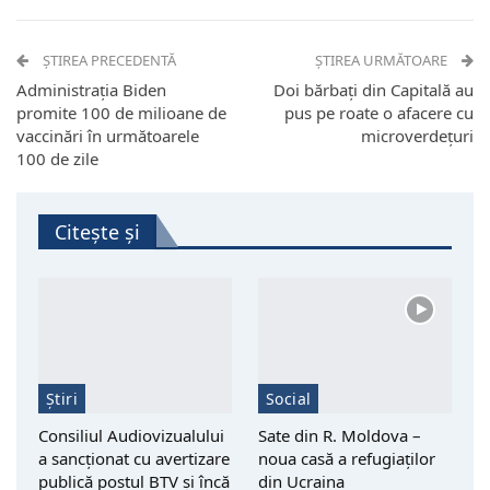
ȘTIREA PRECEDENTĂ
ȘTIREA URMĂTOARE
Administraţia Biden
Doi bărbați din Capitală au
promite 100 de milioane de
pus pe roate o afacere cu
vaccinări în următoarele
microverdețuri
100 de zile
Citește și
Știri
Social
Consiliul Audiovizualului
Sate din R. Moldova –
a sancționat cu avertizare
noua casă a refugiaților
publică postul BTV și încă
din Ucraina