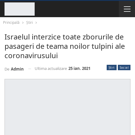
Principală
Știri
Israelul interzice toate zborurile de
pasageri de teama noilor tulpini ale
coronavirusului
Știri
Social
Ultima actualizare
25 ian. 2021
De
Admin