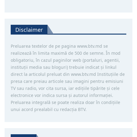
Disclaimer
Preluarea textelor de pe pagina www.btv.md se
realizează în limita maximă de 500 de semne. În mod
obligatoriu, în cazul paginilor web (portaluri, agentii,
instituţii media sau bloguri) trebuie indicat şi linkul
direct la articolul preluat din www.btv.md Instituţiile de
presa care preiau articole sau imagini pentru emisiuni
TV sau radio, vor cita sursa, iar ediţiile tipărite și cele
electronice vor indica sursa şi autorul informaţiei.
Preluarea integrală se poate realiza doar în condiţiile
unui acord prealabil cu redacţia BTV.