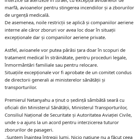
interzice să aterizeze în Israel, cu excepția avioanelor de
marfă, avioanelor pentru stingerea incendiilor și a zborurilor
de urgență medicală.
De asemenea, noile restricții se aplică și companiilor aeriene
interne ale căror zboruri vor avea loc doar în situații
excepționale dar și companiilor aeriene private.
Astfel, avioanele vor putea părăsi țara doar în scopuri de
tratament medical în străinătate, pentru proceduri legale,
înmormântări familiale sau pentru relocare.
Situațiile excepționale vor fi aprobate de un comitet condus
de directorii generali ai ministerelor sănătății și
transporturilor.
Premierul Netanyahu a ținut o şedinţă sâmbătă seară cu
oficiali din Ministerul Sănătății, Ministerul Transporturilor,
Consiliul Național de Securitate și Autoritatea Aviației Civile,
unde s-a ajuns la un acord pentru interzicerea tuturor
zborurilor de pasageri.
„Suntem înaintea întregii lumi. Nicio națiune nu a făcut ceea