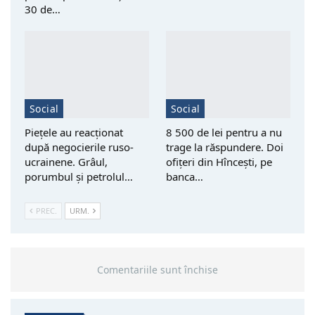
30 de…
Social
Social
Piețele au reacționat
8 500 de lei pentru a nu
după negocierile ruso-
trage la răspundere. Doi
ucrainene. Grâul,
ofițeri din Hîncești, pe
porumbul și petrolul…
banca…
PREC.
URM.
Comentariile sunt închise