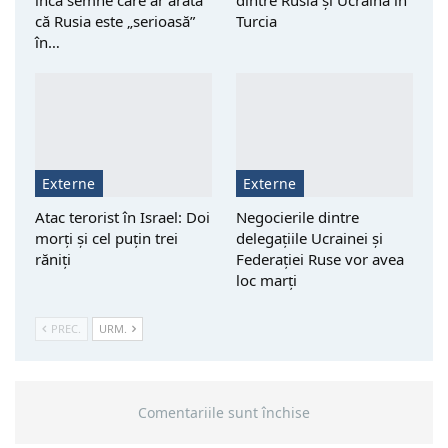
că Rusia este „serioasă”
Turcia
în…
Externe
Externe
Atac terorist în Israel: Doi
Negocierile dintre
morţi şi cel puțin trei
delegațiile Ucrainei și
răniţi
Federației Ruse vor avea
loc marți
PREC.
URM.
Comentariile sunt închise