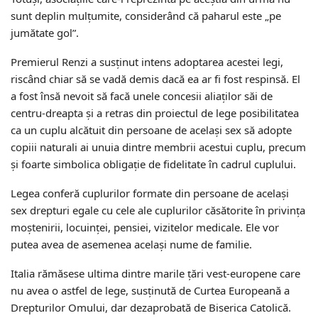
sunt deplin mulțumite, considerând că paharul este „pe
jumătate gol”.
Premierul Renzi a susținut intens adoptarea acestei legi,
riscând chiar să se vadă demis dacă ea ar fi fost respinsă. El
a fost însă nevoit să facă unele concesii aliaților săi de
centru-dreapta și a retras din proiectul de lege posibilitatea
ca un cuplu alcătuit din persoane de același sex să adopte
copiii naturali ai unuia dintre membrii acestui cuplu, precum
și foarte simbolica obligație de fidelitate în cadrul cuplului.
Legea conferă cuplurilor formate din persoane de același
sex drepturi egale cu cele ale cuplurilor căsătorite în privința
moștenirii, locuinței, pensiei, vizitelor medicale. Ele vor
putea avea de asemenea același nume de familie.
Italia rămăsese ultima dintre marile țări vest-europene care
nu avea o astfel de lege, susținută de Curtea Europeană a
Drepturilor Omului, dar dezaprobată de Biserica Catolică.