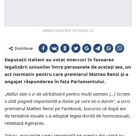
www.cuvantul-ortodox.ro
Distribuie
Deputații italieni au votat miercuri în favoarea
legalizării uniunilor între persoanele de același sex, un
act normativ pentru care premierul Matteo Renzi și-a
angajat răspunderea în fața Parlamentului.
„
Astăzi este o zi de sărbătoare pentru mulți oameni (…) Scriem
o altă pagină importantă a Italiei pe care ne-o dorim
”, a scris
premierul Matteo Renzi pe Facebook, bucuros că după ani
de tentative eșuate s-a adoptat legea dorită de homosexuali,
relatează Agerpres.
Totuși, asociațiile care-i reprezintă pe aceștia din urmă nu