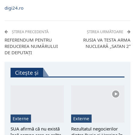
digi24.ro
ȘTIREA PRECEDENTĂ
ȘTIREA URMĂTOARE
REFERENDUM PENTRU
RUSIA VA TESTA ARMA
REDUCEREA NUMĂRULUI
NUCLEARĂ „SATAN 2”
DE DEPUTAȚI
Citește și
Externe
Externe
SUA afirmă că nu există
Rezultatul negocierilor
încă semne care ar arăta
dintre Rusia și Ucraina în