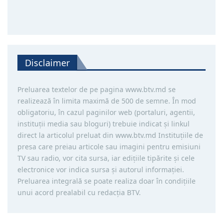
Disclaimer
Preluarea textelor de pe pagina www.btv.md se
realizează în limita maximă de 500 de semne. În mod
obligatoriu, în cazul paginilor web (portaluri, agentii,
instituţii media sau bloguri) trebuie indicat şi linkul
direct la articolul preluat din www.btv.md Instituţiile de
presa care preiau articole sau imagini pentru emisiuni
TV sau radio, vor cita sursa, iar ediţiile tipărite și cele
electronice vor indica sursa şi autorul informaţiei.
Preluarea integrală se poate realiza doar în condiţiile
unui acord prealabil cu redacţia BTV.