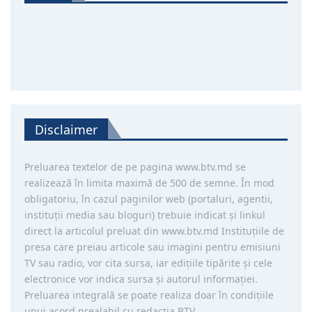
Disclaimer
Preluarea textelor de pe pagina www.btv.md se
realizează în limita maximă de 500 de semne. În mod
obligatoriu, în cazul paginilor web (portaluri, agentii,
instituţii media sau bloguri) trebuie indicat şi linkul
direct la articolul preluat din www.btv.md Instituţiile de
presa care preiau articole sau imagini pentru emisiuni
TV sau radio, vor cita sursa, iar ediţiile tipărite și cele
electronice vor indica sursa şi autorul informaţiei.
Preluarea integrală se poate realiza doar în condiţiile
unui acord prealabil cu redacţia BTV.