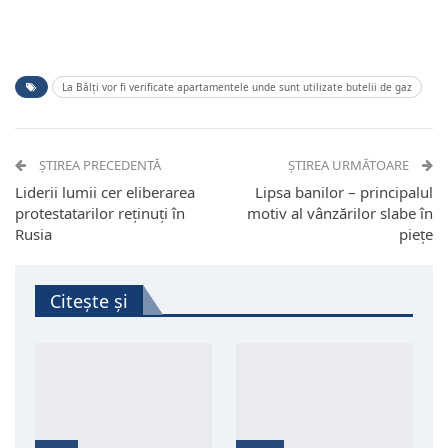
La Bălți vor fi verificate apartamentele unde sunt utilizate butelii de gaz
ȘTIREA PRECEDENTĂ
ȘTIREA URMĂTOARE
Liderii lumii cer eliberarea
Lipsa banilor – principalul
protestatarilor reținuți în
motiv al vânzărilor slabe în
Rusia
piețe
Citește și