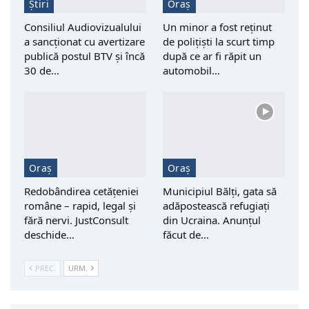
Știri
Oraș
Consiliul Audiovizualului
Un minor a fost reţinut
a sancționat cu avertizare
de polițiști la scurt timp
publică postul BTV și încă
după ce ar fi răpit un
30 de…
automobil…
Oraș
Oraș
Redobândirea cetățeniei
Municipiul Bălți, gata să
române – rapid, legal și
adăpostească refugiați
fără nervi. JustConsult
din Ucraina. Anunțul
deschide…
făcut de…
PREC.
URM.