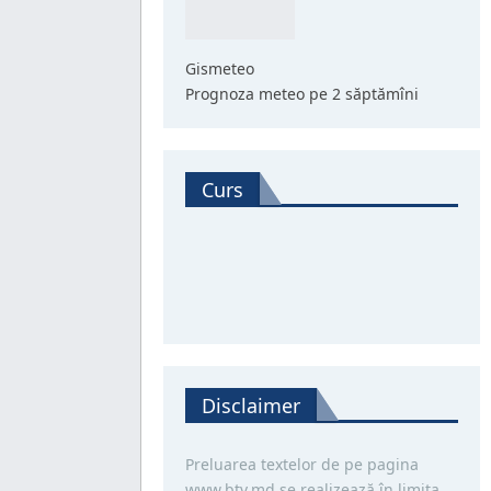
Gismeteo
Prognoza meteo pe 2 săptămîni
Curs
Disclaimer
Preluarea textelor de pe pagina
www.btv.md se realizează în limita