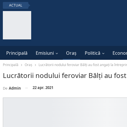
ACTUAL
Principală
Emisiuni
Oraș
Politică
Econo
Principală
Oraș
Lucrătorii nodului feroviar Bălți au fost angați la întrepr
Lucrătorii nodului feroviar Bălți au fos
22 apr. 2021
De
Admin