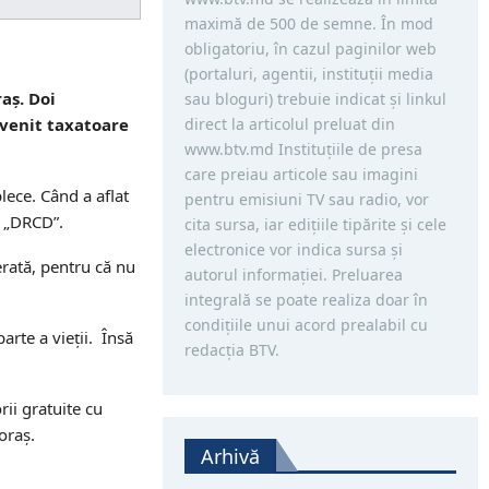
maximă de 500 de semne. În mod
obligatoriu, în cazul paginilor web
(portaluri, agentii, instituţii media
raș. Doi
sau bloguri) trebuie indicat şi linkul
direct la articolul preluat din
evenit taxatoare
www.btv.md Instituţiile de presa
care preiau articole sau imagini
plece. Când a aflat
pentru emisiuni TV sau radio, vor
i „DRCD”.
cita sursa, iar ediţiile tipărite și cele
electronice vor indica sursa şi
erată, pentru că nu
autorul informaţiei. Preluarea
integrală se poate realiza doar în
condiţiile unui acord prealabil cu
arte a vieții. Însă
redacţia BTV.
rii gratuite cu
oraș.
Arhivă