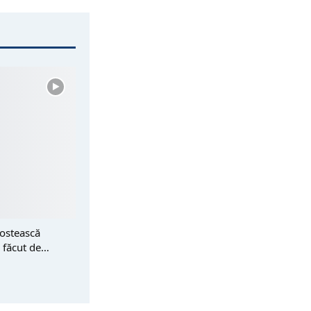
postească
l făcut de…