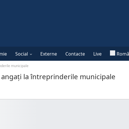
mie
Social
Externe
Contacte
Live
Româ
inderile municipale
t angați la întreprinderile municipale