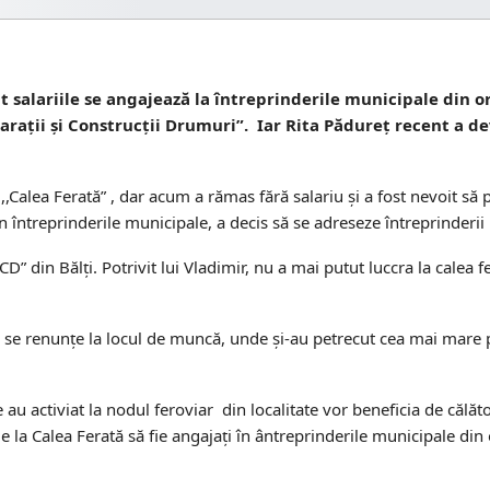
it salariile se angajează la întreprinderile municipale din o
arații și Construcții Drumuri”. Iar Rita Pădureț recent a d
 ,,Calea Ferată” , dar acum a rămas fără salariu și a fost nevoit să 
în întreprinderile municipale, a decis să se adreseze întreprinderi
” din Bălți. Potrivit lui Vladimir, nu a mai putut luccra la calea f
 să se renunțe la locul de muncă, unde și-au petrecut cea mai mare p
re au activiat la nodul feroviar din localitate vor beneficia de călăto
 la Calea Ferată să fie angajați în ântreprinderile municipale din 