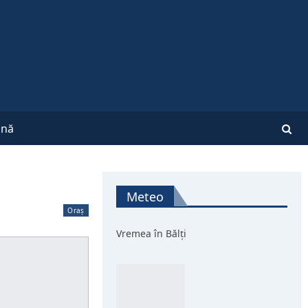
nă
Meteo
Oraș
Vremea în Bălți