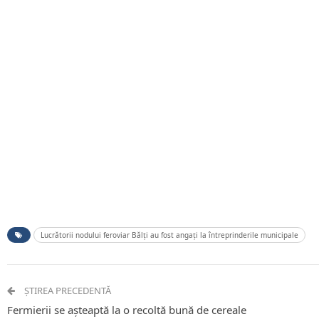
Lucrătorii nodului feroviar Bălți au fost angați la întreprinderile municipale
ȘTIREA PRECEDENTĂ
Fermierii se așteaptă la o recoltă bună de cereale