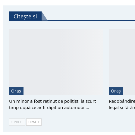
Citește și
Oraș
Oraș
Un minor a fost reţinut de polițiști la scurt
Redobândirea
timp după ce ar fi răpit un automobil…
legal și fără
PREC.
URM.