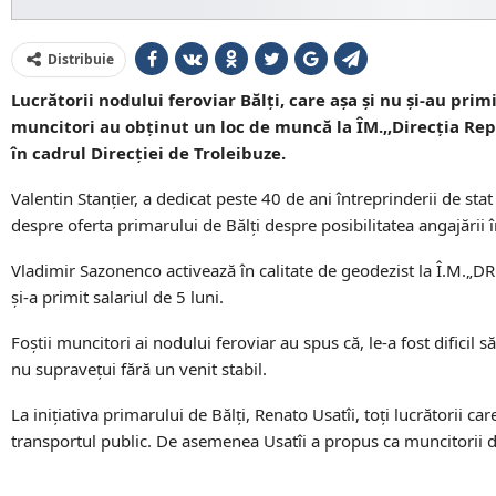
Distribuie
Lucrătorii nodului feroviar Bălți, care așa și nu și-au prim
muncitori au obținut un loc de muncă la ÎM.,,Direcția Rep
în cadrul Direcției de Troleibuze.
Valentin Stanțier, a dedicat peste 40 de ani întreprinderii de stat
despre oferta primarului de Bălți despre posibilitatea angajării 
Vladimir Sazonenco activează în calitate de geodezist la Î.M.„DRCD
și-a primit salariul de 5 luni.
Foștii muncitori ai nodului feroviar au spus că, le-a fost dificil
nu supravețui fără un venit stabil.
La inițiativa primarului de Bălți, Renato Usatîi, toți lucrătorii ca
transportul public. De asemenea Usatîi a propus ca muncitorii de