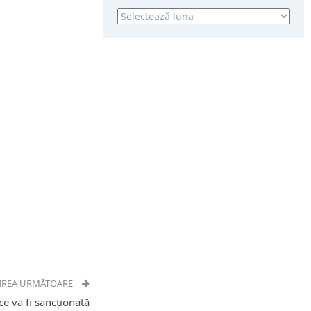
Arhivă
IREA URMĂTOARE
ce va fi sancționată