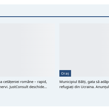
Oraș
 cetățeniei române – rapid,
Municipiul Bălți, gata să adă
 nervi. JustConsult deschide…
refugiați din Ucraina. Anunțu