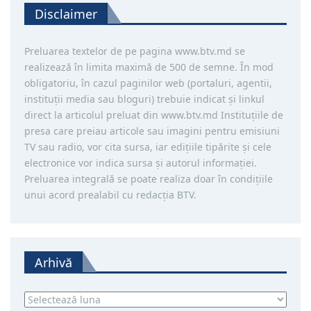
Disclaimer
Preluarea textelor de pe pagina www.btv.md se
realizează în limita maximă de 500 de semne. În mod
obligatoriu, în cazul paginilor web (portaluri, agentii,
instituţii media sau bloguri) trebuie indicat şi linkul
direct la articolul preluat din www.btv.md Instituţiile de
presa care preiau articole sau imagini pentru emisiuni
TV sau radio, vor cita sursa, iar ediţiile tipărite și cele
electronice vor indica sursa şi autorul informaţiei.
Preluarea integrală se poate realiza doar în condiţiile
unui acord prealabil cu redacţia BTV.
Arhivă
Arhivă