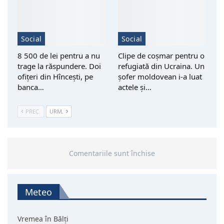
Social
Social
8 500 de lei pentru a nu
Clipe de coșmar pentru o
trage la răspundere. Doi
refugiată din Ucraina. Un
ofițeri din Hîncești, pe
șofer moldovean i-a luat
banca…
actele și…
PREC.
URM.
Comentariile sunt închise
Meteo
Vremea în Bălți