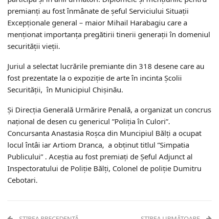
premianți au fost înmânate de șeful Serviciului Situații
Excepționale general – maior Mihail Harabagiu care a
menționat importanța pregătirii tinerii generații în domeniul
securității vieții.
Juriul a selectat lucrările premiante din 318 desene care au
fost prezentate la o expoziție de arte în incinta Școlii
Securității, în Municipiul Chișinău.
Și Direcția Generală Urmărire Penală, a organizat un concrus
național de desen cu genericul ”Poliția în Culori”.
Concursanta Anastasia Roșca din Muncipiul Bălți a ocupat
locul întâi iar Artiom Dranсa, a obținut titlul ”Simpatia
Publicului” . Aceștia au fost premiați de Șeful Adjunct al
Inspectoratului de Poliție Bălți, Colonel de poliție Dumitru
Cebotari.
ȘTIREA PRECEDENTĂ
ȘTIREA URMĂTOARE