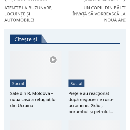
ATENȚIE LA BUZUNARE,
UN COPIL DIN BĂLȚI
LOCUINȚE ȘI
ÎNVAȚĂ SĂ VORBEASCĂ LA
AUTOMOBILE!
NOUĂ ANI
Citește și
Social
Social
Sate din R. Moldova –
Piețele au reacționat
noua casă a refugiaților
după negocierile ruso-
din Ucraina
ucrainene. Grâul,
porumbul și petrolul…