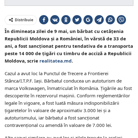
Distribuie
În dimineața zilei de 9 mai, un bărbat cu cetățenia
Republicii Moldova și a României, în vărstă de 33 de
ani, a fost sancționat pentru tendativa de a transporta
peste 14 000 de țigări cu timbru de acciză a Republicii
Moldova, scrie
realitatea.md
.
Cazul a avut loc la Punctul de Trecere a Frontierei
Stânca/I.T.P.F. Iaşi. Bărbatul conducea un autoturism de
marca Volkswagen, înmatriculat în România. Țigările au fost
descoperite în rezervorul mașinii. Conform reglementărilor
legale în vigoare, a fost luată măsura indisponibilizării
ţigaretelor în valoare de aproximativ 3.000 lei şi a
autoturismului, iar bărbatul a fost sancţionat
contravenţional cu amendă în valoare de 7.000 lei.
Alte cazuri similare au avut loc și zilele trecute la același