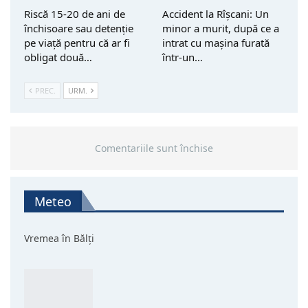
Riscă 15-20 de ani de
Accident la Rîșcani: Un
închisoare sau detenție
minor a murit, după ce a
pe viață pentru că ar fi
intrat cu mașina furată
obligat două…
într-un…
PREC.
URM.
Comentariile sunt închise
Meteo
Vremea în Bălți