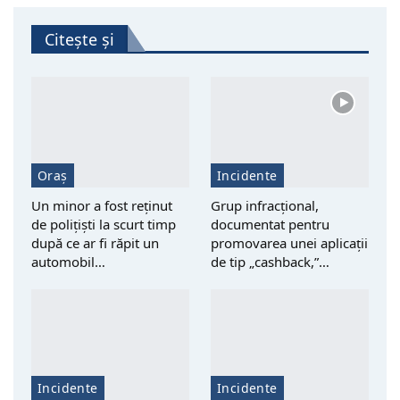
Citește și
Oraș
Incidente
Un minor a fost reţinut
Grup infracțional,
de polițiști la scurt timp
documentat pentru
după ce ar fi răpit un
promovarea unei aplicații
automobil…
de tip „cashback,”…
Incidente
Incidente