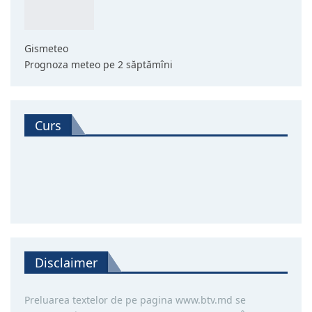
Gismeteo
Prognoza meteo pe 2 săptămîni
Curs
Disclaimer
Preluarea textelor de pe pagina www.btv.md se