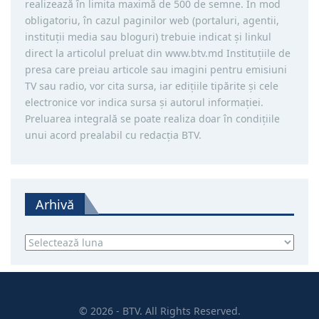
realizează în limita maximă de 500 de semne. În mod
obligatoriu, în cazul paginilor web (portaluri, agentii,
instituţii media sau bloguri) trebuie indicat şi linkul
direct la articolul preluat din www.btv.md Instituţiile de
presa care preiau articole sau imagini pentru emisiuni
TV sau radio, vor cita sursa, iar ediţiile tipărite și cele
electronice vor indica sursa şi autorul informaţiei.
Preluarea integrală se poate realiza doar în condiţiile
unui acord prealabil cu redacţia BTV.
Arhivă
Arhivă
© 2026 - BTV. All Rights Reserved.