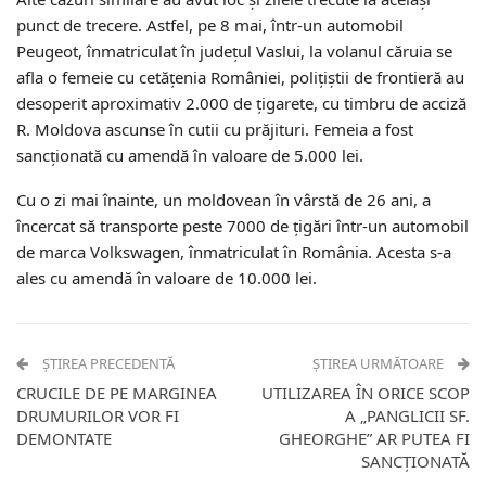
punct de trecere. Astfel, pe 8 mai, într-un automobil
Peugeot, înmatriculat în judeţul Vaslui, la volanul căruia se
afla o femeie cu cetățenia României, polițiștii de frontieră au
desoperit aproximativ 2.000 de ţigarete, cu timbru de acciză
R. Moldova ascunse în cutii cu prăjituri. Femeia a fost
sancționată cu amendă în valoare de 5.000 lei.
Cu o zi mai înainte, un moldovean în vârstă de 26 ani, a
încercat să transporte peste 7000 de țigări într-un automobil
de marca Volkswagen, înmatriculat în România. Acesta s-a
ales cu amendă în valoare de 10.000 lei.
ȘTIREA PRECEDENTĂ
ȘTIREA URMĂTOARE
CRUCILE DE PE MARGINEA
UTILIZAREA ÎN ORICE SCOP
DRUMURILOR VOR FI
A „PANGLICII SF.
DEMONTATE
GHEORGHE” AR PUTEA FI
SANCȚIONATĂ