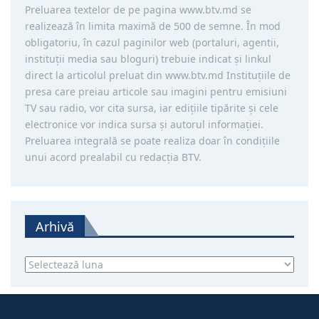
Preluarea textelor de pe pagina www.btv.md se
realizează în limita maximă de 500 de semne. În mod
obligatoriu, în cazul paginilor web (portaluri, agentii,
instituţii media sau bloguri) trebuie indicat şi linkul
direct la articolul preluat din www.btv.md Instituţiile de
presa care preiau articole sau imagini pentru emisiuni
TV sau radio, vor cita sursa, iar ediţiile tipărite și cele
electronice vor indica sursa şi autorul informaţiei.
Preluarea integrală se poate realiza doar în condiţiile
unui acord prealabil cu redacţia BTV.
Arhivă
Arhivă