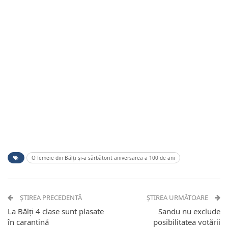
O femeie din Bălți și-a sărbătorit aniversarea a 100 de ani
ȘTIREA PRECEDENTĂ
ȘTIREA URMĂTOARE
La Bălți 4 clase sunt plasate
Sandu nu exclude
în carantină
posibilitatea votării