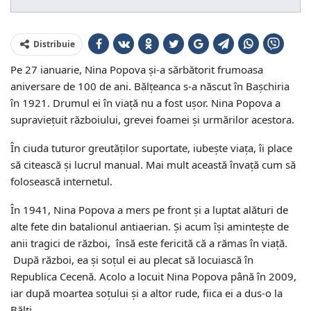
Distribuie
Pe 27 ianuarie, Nina Popova și-a sărbătorit frumoasa
aniversare de 100 de ani. Bălțeanca s-a născut în Bașchiria
în 1921. Drumul ei în viață nu a fost ușor. Nina Popova a
supraviețuit războiului, grevei foamei și urmărilor acestora.
În ciuda tuturor greutăților suportate, iubește viața, îi place
să citească și lucrul manual. Mai mult această învață cum să
folosească internetul.
În 1941, Nina Popova a mers pe front și a luptat alături de
alte fete din batalionul antiaerian. Și acum își amintește de
anii tragici de război, însă este fericită că a rămas în viață.
După război, ea și soțul ei au plecat să locuiască în
Republica Cecenă. Acolo a locuit Nina Popova până în 2009,
iar după moartea soțului și a altor rude, fiica ei a dus-o la
Bălți.