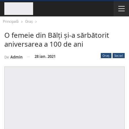
Principală
Oraș
O femeie din Bălți și-a sărbătorit
aniversarea a 100 de ani
Oraș
Social
28 ian. 2021
De
Admin