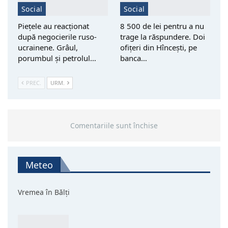
Social
Social
Piețele au reacționat
8 500 de lei pentru a nu
după negocierile ruso-
trage la răspundere. Doi
ucrainene. Grâul,
ofițeri din Hîncești, pe
porumbul și petrolul…
banca…
PREC.
URM.
Comentariile sunt închise
Meteo
Vremea în Bălți