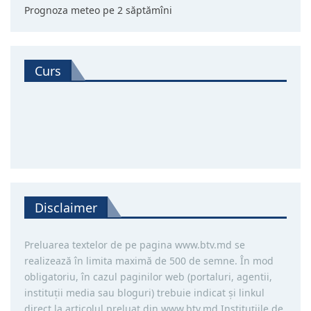
Prognoza meteo pe 2 săptămîni
Curs
Disclaimer
Preluarea textelor de pe pagina www.btv.md se
realizează în limita maximă de 500 de semne. În mod
obligatoriu, în cazul paginilor web (portaluri, agentii,
instituţii media sau bloguri) trebuie indicat şi linkul
direct la articolul preluat din www.btv.md Instituţiile de