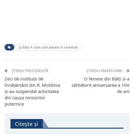
La Bălți 4 clase sunt plasate în carantină
ȘTIREA PRECEDENTĂ
ȘTIREA URMĂTOARE
Zeci de instituții de
O femeie din Bălți și-a
învățământ din R. Moldova
sărbătorit aniversarea a 100
și-au suspendat activitatea
de ani
din cauza ninsorilor
puternice
Citește și