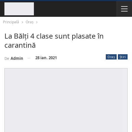
Principală
Oraș
La Bălți 4 clase sunt plasate în
carantină
Oraș
Știri
28 ian. 2021
De
Admin