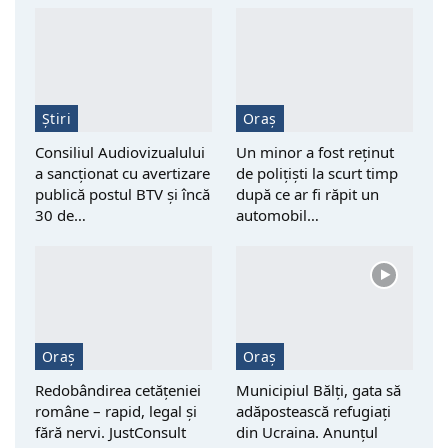
Știri
Oraș
Consiliul Audiovizualului
Un minor a fost reţinut
a sancționat cu avertizare
de polițiști la scurt timp
publică postul BTV și încă
după ce ar fi răpit un
30 de…
automobil…
Oraș
Oraș
Redobândirea cetățeniei
Municipiul Bălți, gata să
române – rapid, legal și
adăpostească refugiați
fără nervi. JustConsult
din Ucraina. Anunțul