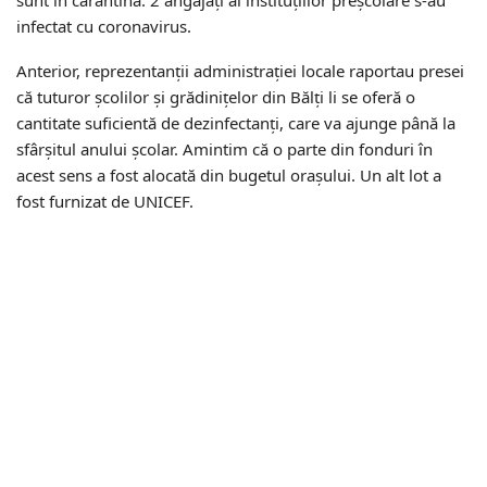
sunt în carantină. 2 angajați ai instituțiilor preșcolare s-au
infectat cu coronavirus.
Anterior, reprezentanții administrației locale raportau presei
că tuturor școlilor și grădinițelor din Bălți li se oferă o
cantitate suficientă de dezinfectanți, care va ajunge până la
sfârșitul anului școlar. Amintim că o parte din fonduri în
acest sens a fost alocată din bugetul orașului. Un alt lot a
fost furnizat de UNICEF.