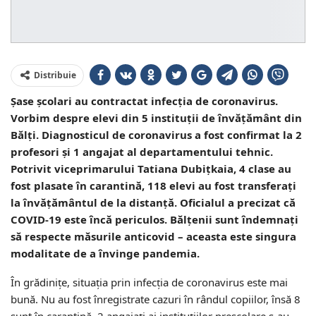
Distribuie
Șase școlari au contractat infecția de coronavirus.
Vorbim despre elevi din 5 instituții de învățământ din
Bălți. Diagnosticul de coronavirus a fost confirmat la 2
profesori și 1 angajat al departamentului tehnic.
Potrivit viceprimarului Tatiana Dubițkaia, 4 clase au
fost plasate în carantină, 118 elevi au fost transferați
la învățământul de la distanță. Oficialul a precizat că
COVID-19 este încă periculos. Bălțenii sunt îndemnați
să respecte măsurile anticovid – aceasta este singura
modalitate de a învinge pandemia.
În grădinițe, situația prin infecția de coronavirus este mai
bună. Nu au fost înregistrate cazuri în rândul copiilor, însă 8