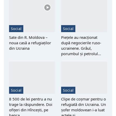
Social
Social
Sate din R. Moldova –
Piețele au reacționat
noua casă a refugiaților
după negocierile ruso-
din Ucraina
ucrainene. Grâul,
porumbul și petrolul…
Social
Social
8 500 de lei pentru a nu
Clipe de coșmar pentru o
trage la răspundere. Doi
refugiată din Ucraina. Un
ofițeri din Hîncești, pe
șofer moldovean i-a luat
banca…
actele și…