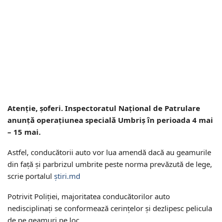
Atenție, șoferi. Inspectoratul Național de Patrulare
anunță operațiunea specială Umbriș în perioada 4 mai
– 15 mai.
Astfel, conducătorii auto vor lua amendă dacă au geamurile
din față și parbrizul umbrite peste norma prevăzută de lege,
scrie portalul
știri.md
Potrivit Poliţiei, majoritatea conducătorilor auto
nedisciplinaţi se conformează cerinţelor şi dezlipesc pelicula
de pe geamuri pe loc.