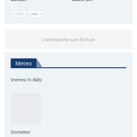
PREC.
URM.
Comentariile sunt închise
Meteo
Vremea în Bălți
Gismeteo