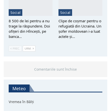
Social
Social
8 500 de lei pentru a nu
Clipe de coșmar pentru o
trage la răspundere. Doi
refugiată din Ucraina. Un
ofițeri din Hîncești, pe
șofer moldovean i-a luat
banca…
actele și…
PREC.
URM.
Comentariile sunt închise
Meteo
Vremea în Bălți