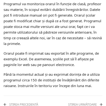
Programul va monitoriza orarul în funcție de clasă, profesor
sau materie, în scopul evitării dublării înregistrărilor. Datele
pot fi introduse manual ori pot fi generate. Orarul școlar
poate fi modificat chiar și după ce a fost generat. Programul
poate stoca mai multe versiuni ale unui orar, fapt ce-i va
permite utilizatorului să păstreze versiunile anterioare, în
timp ce creează altele noi, iar în caz de necesitate – să revină
la primele.
Orarul poate fi imprimat sau exportat în alte programe, de
exemplu Excel. De asemenea, școlile pot să îl afișeze pe
paginile lor web sau pe panouri electronice.
Până la momentul actual și-au exprimat dorința de a utiliza
programul circa 150 de instituții de învățământ din diferite
raioane. Instruirile în teritoriu vor începe din luna mai.
ȘTIREA PRECEDENTĂ
ȘTIREA URMĂTOARE