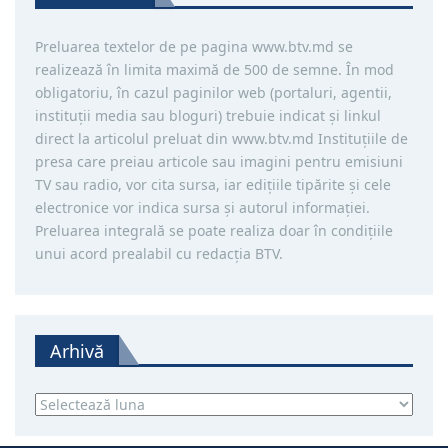
Preluarea textelor de pe pagina www.btv.md se
realizează în limita maximă de 500 de semne. În mod
obligatoriu, în cazul paginilor web (portaluri, agentii,
instituţii media sau bloguri) trebuie indicat şi linkul
direct la articolul preluat din www.btv.md Instituţiile de
presa care preiau articole sau imagini pentru emisiuni
TV sau radio, vor cita sursa, iar ediţiile tipărite și cele
electronice vor indica sursa şi autorul informaţiei.
Preluarea integrală se poate realiza doar în condiţiile
unui acord prealabil cu redacţia BTV.
Arhivă
Arhivă