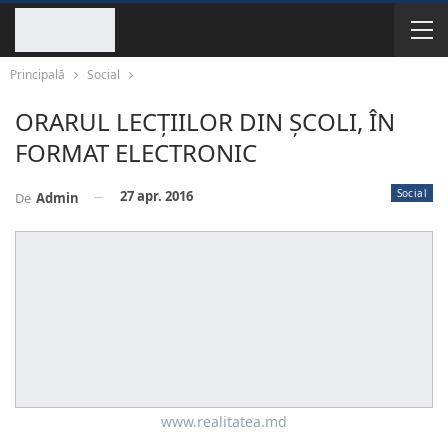
Principală
Social
ORARUL LECȚIILOR DIN ȘCOLI, ÎN
FORMAT ELECTRONIC
Social
27 apr. 2016
De
Admin
www.realitatea.md