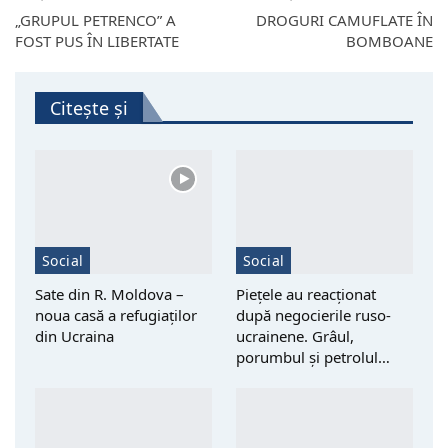
„GRUPUL PETRENCO” A
DROGURI CAMUFLATE ÎN
FOST PUS ÎN LIBERTATE
BOMBOANE
Citește și
Social
Social
Sate din R. Moldova –
Piețele au reacționat
noua casă a refugiaților
după negocierile ruso-
din Ucraina
ucrainene. Grâul,
porumbul și petrolul…