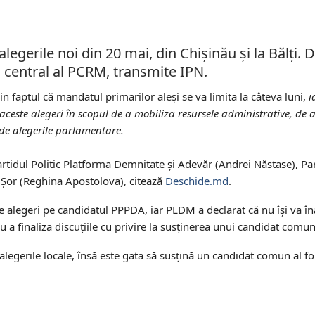
legerile noi din 20 mai, din Chișinău şi la Bălți. D
i central al PCRM, transmite IPN.
n faptul că mandatul primarilor aleși se va limita la câteva luni,
i
 aceste alegeri în scopul de a mobiliza resursele administrative, de
e de alegerile parlamentare
.
artidul Politic Platforma Demnitate și Adevăr (Andrei Năstase), Par
l Șor (Reghina Apostolova), citează
Deschide.md
.
e alegeri pe candidatul PPPDA, iar PLDM a declarat că nu își va în
u a finaliza discuțiile cu privire la susținerea unui candidat comun
alegerile locale, însă este gata să susțină un candidat comun al fo