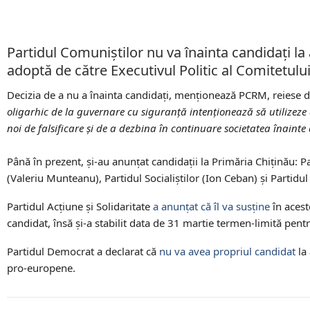
Partidul Comuniștilor nu va înainta candidaţi la a
adoptă de către Executivul Politic al Comitetulu
Decizia de a nu a înainta candidaţi, menţionează PCRM, reiese di
oligarhic de la guvernare cu siguranță intenționează să utilizeze
noi de falsificare şi de a dezbina în continuare societatea înaint
Până în prezent, și-au anunțat candidații la Primăria Chiținău: P
(Valeriu Munteanu), Partidul Socialiștilor (Ion Ceban) și Partidu
Partidul Acțiune și Solidaritate
a anunțat că îl va susține
în acest
candidat, însă şi-a stabilit data de 31 martie termen-limită pentr
Partidul Democrat a declarat că
nu va avea propriul candidat
la 
pro-europene.