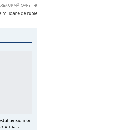
IREA URMĂTOARE
e milioane de ruble
xtul tensiunilor
 vor urma…