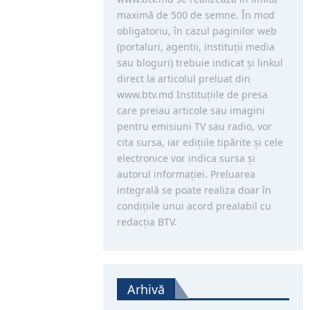
maximă de 500 de semne. În mod
obligatoriu, în cazul paginilor web
(portaluri, agentii, instituţii media
sau bloguri) trebuie indicat şi linkul
direct la articolul preluat din
www.btv.md Instituţiile de presa
care preiau articole sau imagini
pentru emisiuni TV sau radio, vor
cita sursa, iar ediţiile tipărite și cele
electronice vor indica sursa şi
autorul informaţiei. Preluarea
integrală se poate realiza doar în
condiţiile unui acord prealabil cu
redacţia BTV.
Arhivă