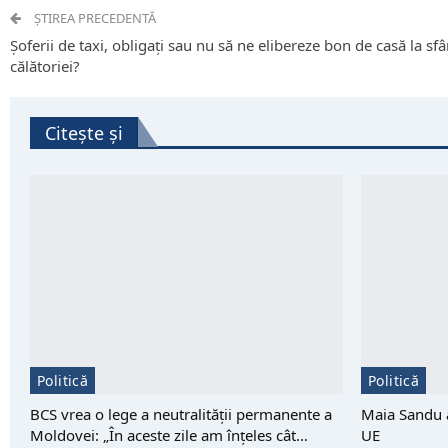
ȘTIREA PRECEDENTĂ
Șoferii de taxi, obligați sau nu să ne elibereze bon de casă la sfâ
călătoriei?
Citește și
Politică
Politică
BCS vrea o lege a neutralității permanente a
Maia Sandu a
Moldovei: „În aceste zile am înțeles cât…
UE