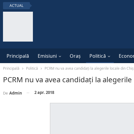
ACTUAL
Principală
Emisiuni
Oraș
Politică
Econo
Principală
Politică
PCRM nu va avea candidați la alegerile locale din Chiși
PCRM nu va avea candidați la alegerile l
2 apr. 2018
De
Admin