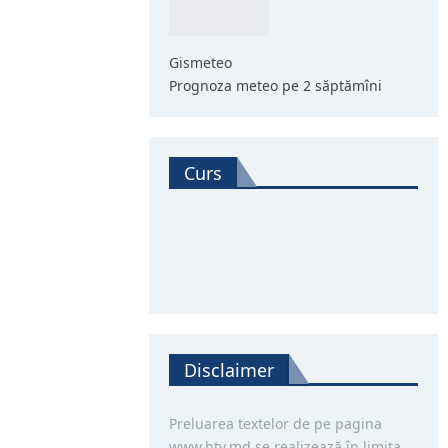
Gismeteo
Prognoza meteo pe 2 săptămîni
Curs
Disclaimer
Preluarea textelor de pe pagina
www.btv.md se realizează în limita