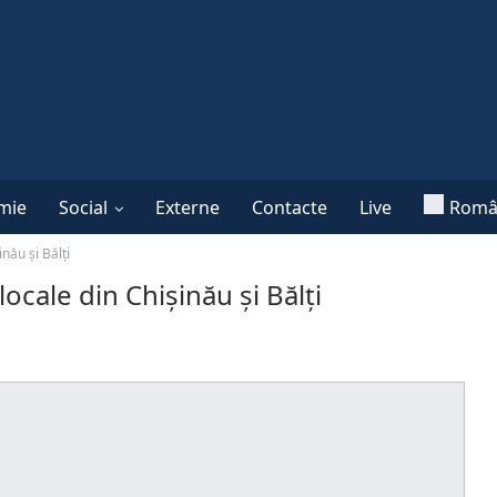
mie
Social
Externe
Contacte
Live
Româ
nău și Bălți
ocale din Chișinău și Bălți