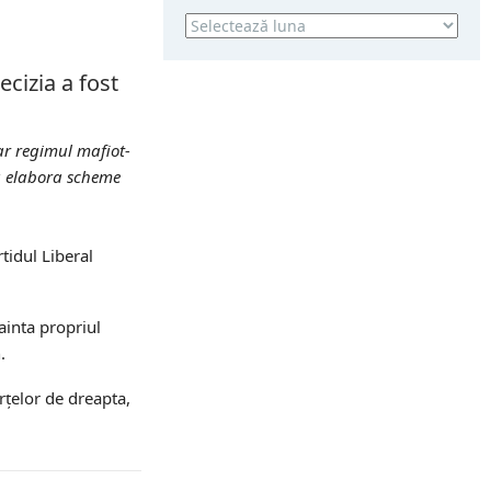
Arhivă
ecizia a fost
ar regimul mafiot-
 a elabora scheme
tidul Liberal
ainta propriul
.
rțelor de dreapta,