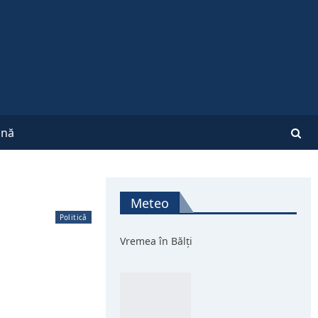
nă
Meteo
Politică
Vremea în Bălți