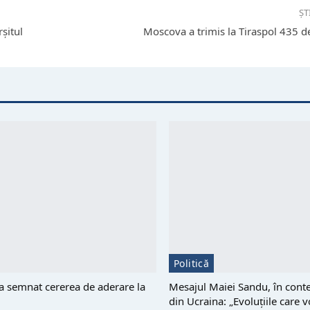
ȘT
rșitul
Moscova a trimis la Tiraspol 435 d
Politică
 semnat cererea de aderare la
Mesajul Maiei Sandu, în conte
din Ucraina: „Evoluțiile care