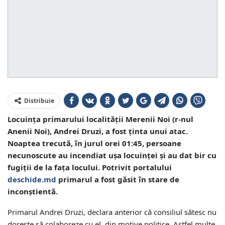
Distribuie
Locuința primarului localității Merenii Noi (r-nul
Anenii Noi), Andrei Druzi, a fost ținta unui atac.
Noaptea trecută, în jurul orei 01:45, persoane
necunoscute au incendiat ușa locuinței și au dat bir cu
fugiții de la fața locului. Potrivit portalului
deschide.md
primarul a fost găsit în stare de
inconștientă.
Primarul Andrei Druzi, declara anterior că consiliul sătesc nu
dorește să colaboreze cu el, din motive politice. Astfel multe