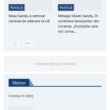
Politică
Politică
Maia Sandu a semnat
Mesajul Maiei Sandu, în
cererea de aderare la UE
contextul tensiunilor din
Ucraina: „Evoluțiile care
vor urma…
PREC.
URM.
Comentariile sunt închise
Meteo
Vremea în Bălți