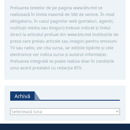
Preluarea textelor de pe pagina www.btv.md se
realizează în limita maximă de 500 de semne. În mod
obligatoriu, în cazul paginilor web (portaluri, agentii,
instituţii media sau bloguri) trebuie indicat şi linkul
direct la articolul preluat din www.btv.md Instituţiile de
presa care preiau articole sau imagini pentru emisiuni
TV sau radio, vor cita sursa, iar ediţiile tipărite și cele
electronice vor indica sursa şi autorul informaţiei.
Preluarea integrală se poate realiza doar în condiţiile
unui acord prealabil cu redacţia BTV.
Arhivă
Arhivă