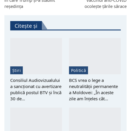
în care Trump și-a stabilit
vaccinul anti-COVID
reședința
ocolește țările sărace
Citește și
Știri
Politică
Consiliul Audiovizualului
BCS vrea o lege a
a sancționat cu avertizare
neutralității permanente
publică postul BTV și încă
a Moldovei: „În aceste
30 de…
zile am înțeles cât…