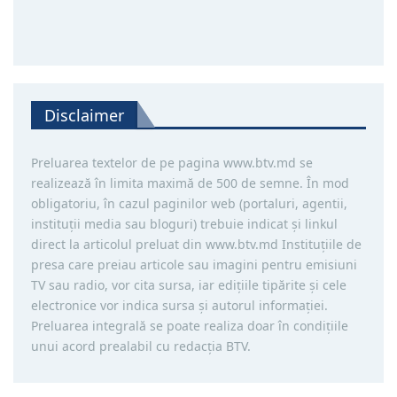
Disclaimer
Preluarea textelor de pe pagina www.btv.md se
realizează în limita maximă de 500 de semne. În mod
obligatoriu, în cazul paginilor web (portaluri, agentii,
instituţii media sau bloguri) trebuie indicat şi linkul
direct la articolul preluat din www.btv.md Instituţiile de
presa care preiau articole sau imagini pentru emisiuni
TV sau radio, vor cita sursa, iar ediţiile tipărite și cele
electronice vor indica sursa şi autorul informaţiei.
Preluarea integrală se poate realiza doar în condiţiile
unui acord prealabil cu redacţia BTV.