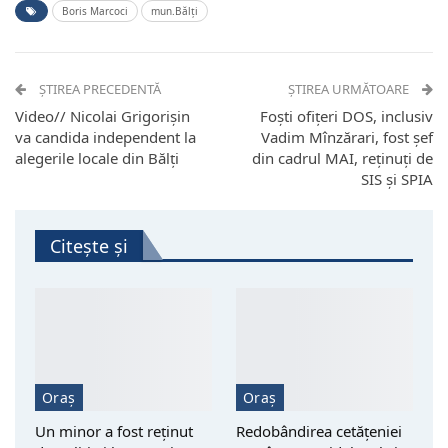
Boris Marcoci
mun.Bălți
ȘTIREA PRECEDENTĂ
ȘTIREA URMĂTOARE
Video// Nicolai Grigorișin
Foști ofițeri DOS, inclusiv
va candida independent la
Vadim Mînzărari, fost șef
alegerile locale din Bălți
din cadrul MAI, reținuți de
SIS și SPIA
Citește și
Oraș
Oraș
Un minor a fost reţinut
Redobândirea cetățeniei