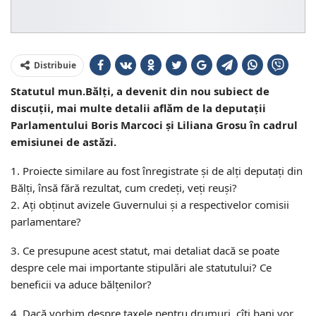
Distribuie
Statutul mun.Bălți, a devenit din nou subiect de
discuții, mai multe detalii aflăm de la deputații
Parlamentului Boris Marcoci și Liliana Grosu în cadrul
emisiunei de astăzi.
1. Proiecte similare au fost înregistrate și de alți deputați din
Bălți, însă fără rezultat, cum credeți, veți reuși?
2. Ați obținut avizele Guvernului și a respectivelor comisii
parlamentare?
3. Ce presupune acest statut, mai detaliat dacă se poate
despre cele mai importante stipulări ale statutului? Ce
beneficii va aduce bălțenilor?
4. Dacă vorbim despre taxele pentru drumuri, cîti bani vor