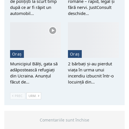
de polițiști la scurt timp
române – rapid, legal și
după ce ar fi răpit un
fără nervi. JustConsult
automobil…
deschide…
Oraș
Oraș
Municipiul Bălți, gata să
2 bărbați și-au pierdut
adăpostească refugiați
viața în urma unui
din Ucraina. Anunțul
incendiu izbucnit într-o
făcut de…
locuință din…
PREC.
URM.
Comentariile sunt închise