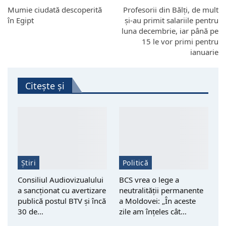
Mumie ciudată descoperită
Profesorii din Bălți, de mult
în Egipt
și-au primit salariile pentru
luna decembrie, iar până pe
15 le vor primi pentru
ianuarie
Citește și
Știri
Politică
Consiliul Audiovizualului
BCS vrea o lege a
a sancționat cu avertizare
neutralității permanente
publică postul BTV și încă
a Moldovei: „În aceste
30 de…
zile am înțeles cât…