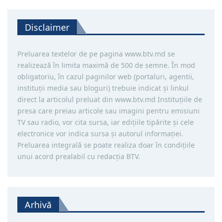
Disclaimer
Preluarea textelor de pe pagina www.btv.md se
realizează în limita maximă de 500 de semne. În mod
obligatoriu, în cazul paginilor web (portaluri, agentii,
instituţii media sau bloguri) trebuie indicat şi linkul
direct la articolul preluat din www.btv.md Instituţiile de
presa care preiau articole sau imagini pentru emisiuni
TV sau radio, vor cita sursa, iar ediţiile tipărite și cele
electronice vor indica sursa şi autorul informaţiei.
Preluarea integrală se poate realiza doar în condiţiile
unui acord prealabil cu redacţia BTV.
Arhivă