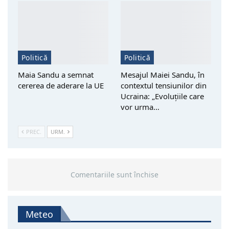
Politică
Politică
Maia Sandu a semnat
Mesajul Maiei Sandu, în
cererea de aderare la UE
contextul tensiunilor din
Ucraina: „Evoluțiile care
vor urma…
PREC.
URM.
Comentariile sunt închise
Meteo