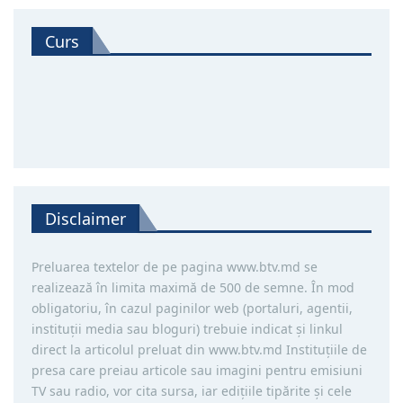
Curs
Disclaimer
Preluarea textelor de pe pagina www.btv.md se
realizează în limita maximă de 500 de semne. În mod
obligatoriu, în cazul paginilor web (portaluri, agentii,
instituţii media sau bloguri) trebuie indicat şi linkul
direct la articolul preluat din www.btv.md Instituţiile de
presa care preiau articole sau imagini pentru emisiuni
TV sau radio, vor cita sursa, iar ediţiile tipărite și cele