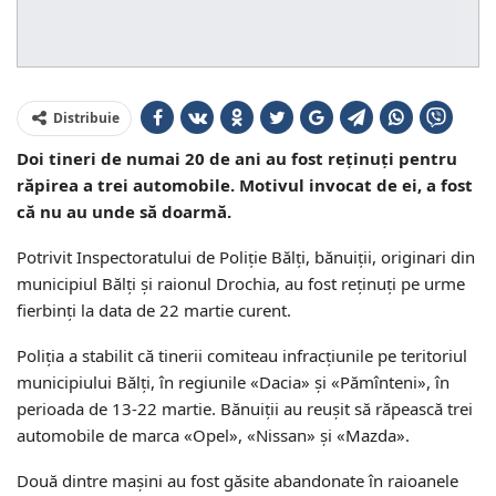
Distribuie
Doi tineri de numai 20 de ani au fost reținuți pentru
răpirea a trei automobile. Motivul invocat de ei, a fost
că nu au unde să doarmă.
Potrivit Inspectoratului de Poliție Bălți, bănuiții, originari din
municipiul Bălţi şi raionul Drochia, au fost reținuți pe urme
fierbinți la data de 22 martie curent.
Poliția a stabilit că tinerii comiteau infracțiunile pe teritoriul
municipiului Bălţi, în regiunile «Dacia» şi «Pămînteni», în
perioada de 13-22 martie. Bănuiții au reușit să răpească trei
automobile de marca «Opel», «Nissan» şi «Mazda».
Două dintre mașini au fost găsite abandonate în raioanele