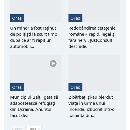
Oraș
Oraș
Un minor a fost reţinut
Redobândirea cetățeniei
de polițiști la scurt timp
române – rapid, legal și
după ce ar fi răpit un
fără nervi. JustConsult
automobil…
deschide…
Oraș
Oraș
Municipiul Bălți, gata să
2 bărbați și-au pierdut
adăpostească refugiați
viața în urma unui
din Ucraina. Anunțul
incendiu izbucnit într-o
făcut de…
locuință din…
PREC.
URM.