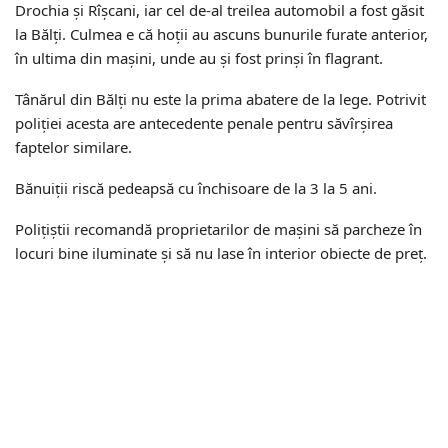
Drochia şi Rîșcani, iar cel de-al treilea automobil a fost găsit
la Bălţi. Culmea e că hoții au ascuns bunurile furate anterior,
în ultima din mașini, unde au și fost prinşi în flagrant.
Tânărul din Bălţi nu este la prima abatere de la lege. Potrivit
poliției acesta are antecedente penale pentru săvîrşirea
faptelor similare.
Bănuiții riscă pedeapsă cu închisoare de la 3 la 5 ani.
Poliţiştii recomandă proprietarilor de maşini să parcheze în
locuri bine iluminate şi să nu lase în interior obiecte de preț.