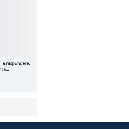
e la răspundere.
anca…