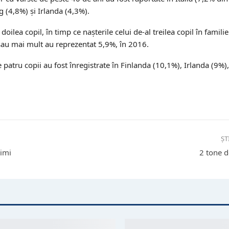
 (4,8%) și Irlanda (4,3%).
doilea copil, în timp ce nașterile celui de-al treilea copil în famili
l sau mai mult au reprezentat 5,9%, în 2016.
atru copii au fost înregistrate în Finlanda (10,1%), Irlanda (9%)
ȘT
rimi
2 tone de