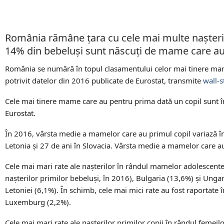
România rămâne țara cu cele mai multe nașteri
14% din bebeluși sunt născuți de mame care au 
România se numără în topul clasamentului celor mai tinere mame
potrivit datelor din 2016 publicate de Eurostat, transmite
wall-s
Cele mai tinere mame care au pentru prima dată un copil sunt în 
Eurostat.
În 2016, vârsta medie a mamelor care au primul copil variază în
Letonia și 27 de ani în Slovacia. Vârsta medie a mamelor care au 
Cele mai mari rate ale nașterilor în rândul mamelor adolescente,
nașterilor primilor bebeluși, în 2016), Bulgaria (13,6%) și Ungari
Letoniei (6,1%). În schimb, cele mai mici rate au fost raportate 
Luxemburg (2,2%).
Cele mai mari rate ale nașterilor primilor copii în rândul femeilo