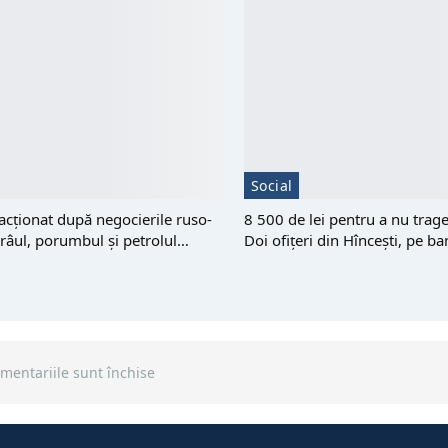
Social
eacționat după negocierile ruso-
8 500 de lei pentru a nu trag
râul, porumbul și petrolul…
Doi ofițeri din Hîncești, pe b
mentariile sunt închise