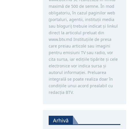
maximă de 500 de semne. În mod
obligatoriu, în cazul paginilor web
(portaluri, agentii, instituţii media
sau bloguri) trebuie indicat şi linkul
direct la articolul preluat din
www.btv.md Instituţiile de presa
care preiau articole sau imagini
pentru emisiuni TV sau radio, vor
cita sursa, iar ediţiile tipărite și cele
electronice vor indica sursa şi
autorul informaţiei. Preluarea
integrală se poate realiza doar în
condiţiile unui acord prealabil cu
redacţia BTV.
Arhivă