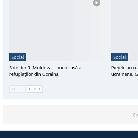
Social
Social
Sate din R. Moldova – noua casă a
Piețele au r
refugiaților din Ucraina
ucrainene. G
PREC.
URM.
Co