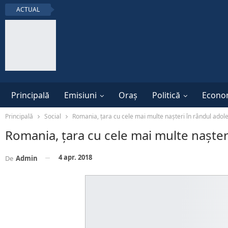
ACTUAL
Principală
Emisiuni
Oraș
Politică
Econo
Principală
Social
Romania, țara cu cele mai multe nașteri în rândul adol
Romania, țara cu cele mai multe nașter
4 apr. 2018
De
Admin