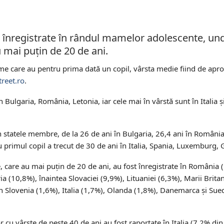
 înregistrate în rândul mamelor adolescente, u
mai puțin de 20 de ani.
 care au pentru prima dată un copil, vârsta medie fiind de apro
treet.ro
.
Bulgaria, România, Letonia, iar cele mai în vârstă sunt în Italia ș
 statele membre, de la 26 de ani în Bulgaria, 26,4 ani în România,
primul copil a trecut de 30 de ani în Italia, Spania, Luxemburg, G
 care au mai puțin de 20 de ani, au fost înregistrate în România 
a (10,8%), înaintea Slovaciei (9,9%), Lituaniei (6,3%), Marii Britan
în Slovenia (1,6%), Italia (1,7%), Olanda (1,8%), Danemarca și Sued
r cu vârste de peste 40 de ani au fost raportate în Italia (7,2% din 