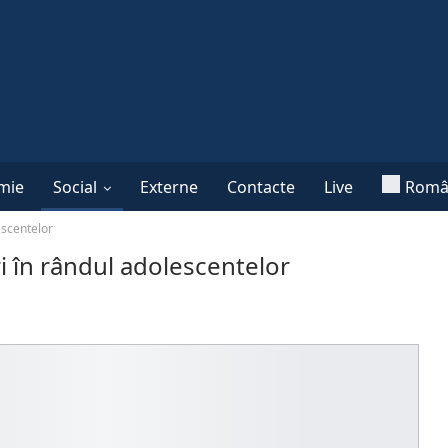
mie
Social
Externe
Contacte
Live
Româ
escentelor
i în rândul adolescentelor