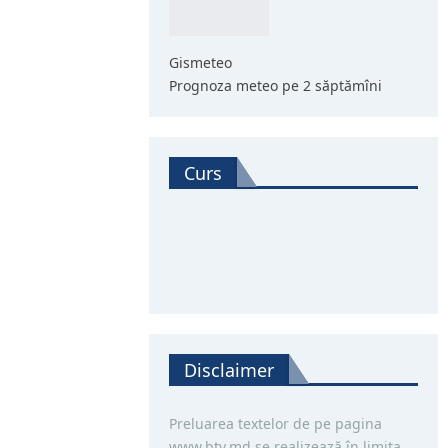
Gismeteo
Prognoza meteo pe 2 săptămîni
Curs
Disclaimer
Preluarea textelor de pe pagina
www.btv.md se realizează în limita