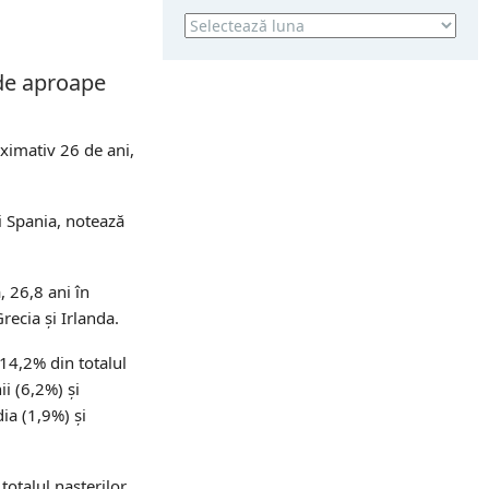
Arhivă
nde aproape
ximativ 26 de ani,
i Spania, notează
 26,8 ani în
recia și Irlanda.
(14,2% din totalul
ii (6,2%) și
ia (1,9%) și
totalul nașterilor