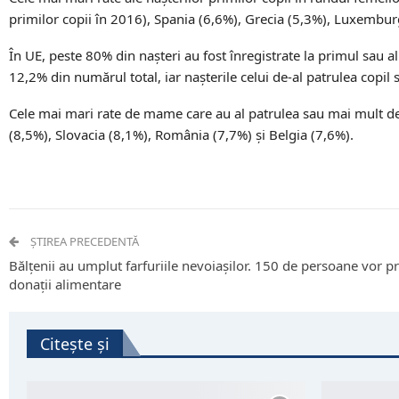
primilor copii în 2016), Spania (6,6%), Grecia (5,3%), Luxemburg
În UE, peste 80% din nașteri au fost înregistrate la primul sau al 
12,2% din numărul total, iar nașterile celui de-al patrulea copi
Cele mai mari rate de mame care au al patrulea sau mai mult de p
(8,5%), Slovacia (8,1%), România (7,7%) și Belgia (7,6%).
ȘTIREA PRECEDENTĂ
Bălţenii au umplut farfuriile nevoiaşilor. 150 de persoane vor p
donaţii alimentare
Citește și