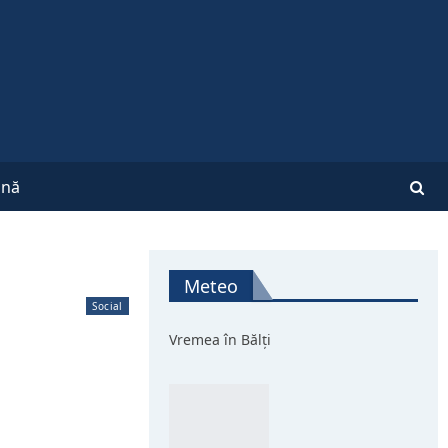
nă
Meteo
Social
Vremea în Bălți