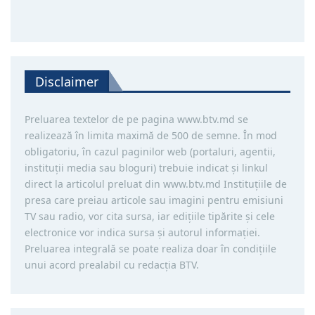
Disclaimer
Preluarea textelor de pe pagina www.btv.md se
realizează în limita maximă de 500 de semne. În mod
obligatoriu, în cazul paginilor web (portaluri, agentii,
instituţii media sau bloguri) trebuie indicat şi linkul
direct la articolul preluat din www.btv.md Instituţiile de
presa care preiau articole sau imagini pentru emisiuni
TV sau radio, vor cita sursa, iar ediţiile tipărite și cele
electronice vor indica sursa şi autorul informaţiei.
Preluarea integrală se poate realiza doar în condiţiile
unui acord prealabil cu redacţia BTV.