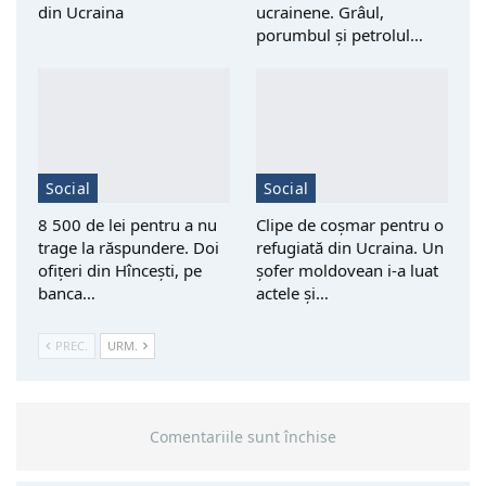
din Ucraina
ucrainene. Grâul,
porumbul și petrolul…
Social
Social
8 500 de lei pentru a nu
Clipe de coșmar pentru o
trage la răspundere. Doi
refugiată din Ucraina. Un
ofițeri din Hîncești, pe
șofer moldovean i-a luat
banca…
actele și…
PREC.
URM.
Comentariile sunt închise