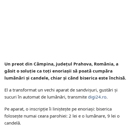
Un preot din Câmpina, județul Prahova, România, a
găsit o soluție ca toți enoriașii să poată cumpăra
lumânări și candele, chiar și când biserica este închisă.
El a transformat un vechi aparat de sandvișuri, gustări și
sucuri în automat de lumânări, transmite
digi24.ro
.
Pe aparat, o inscripție îi liniștește pe enoriași: biserica
folosește numai ceara parohiei: 2 lei e o lumânare, 9 lei o
candelă.