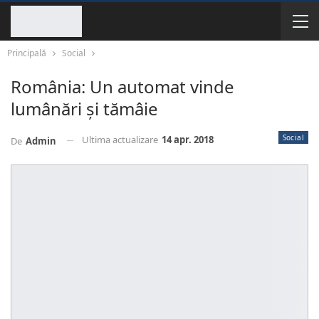
Principală
Social
România: Un automat vinde
lumânări și tămâie
Social
Ultima actualizare
14 apr. 2018
De
Admin