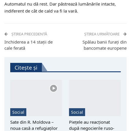
Automatul nu dă rest. Dar păstrează lumănările intacte,
indiferent de cât de cald va fi la vară.
ȘTIREA PRECEDENTĂ
ȘTIREA URMĂTOARE
Inchiderea a 14 stații de
Spălau banii furați din
cale ferată
bancomate europene
Citește și
Social
Social
Sate din R. Moldova –
Piețele au reacționat
noua casă a refugiaților
după negocierile ruso-